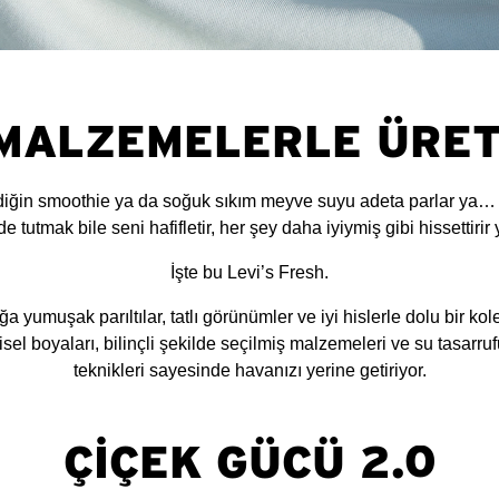
 MALZEMELERLE ÜRET
iğin smoothie ya da soğuk sıkım meyve suyu adeta parlar ya… 
de tutmak bile seni hafifletir, her şey daha iyiymiş gibi hissettiri
İşte bu Levi’s Fresh.
a yumuşak parıltılar, tatlı görünümler ve iyi hislerle dolu bir kol
isel boyaları, bilinçli şekilde seçilmiş malzemeleri ve su tasarr
teknikleri sayesinde havanızı yerine getiriyor.
ÇİÇEK GÜCÜ 2.0