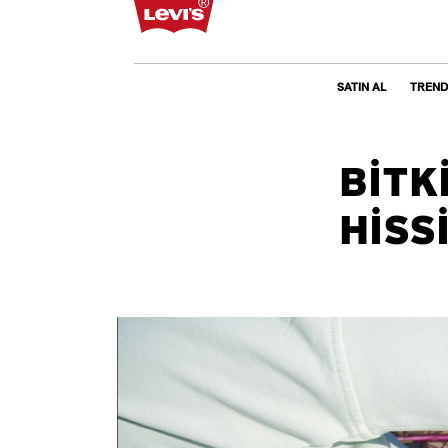
SATIN AL
TRENDL
BİTK
HİSS