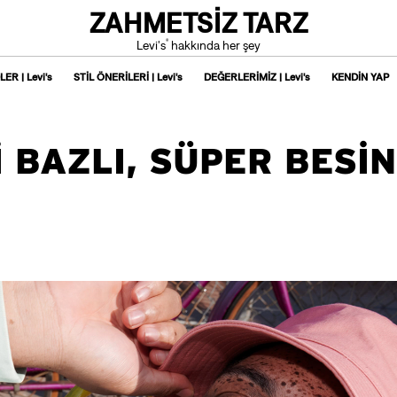
ZAHMETSİZ TARZ
®
Levi's
hakkında her şey
ER | Levi's
STİL ÖNERİLERİ | Levi's
DEĞERLERİMİZ | Levi's
KENDİN YAP
İ BAZLI, SÜPER BESİN
İ