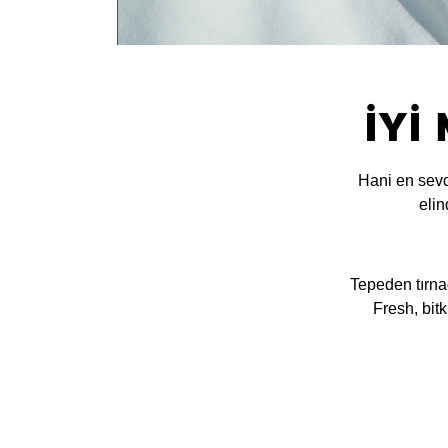
İYİ
Hani en sevd
elin
Tepeden tırnağ
Fresh, bitk