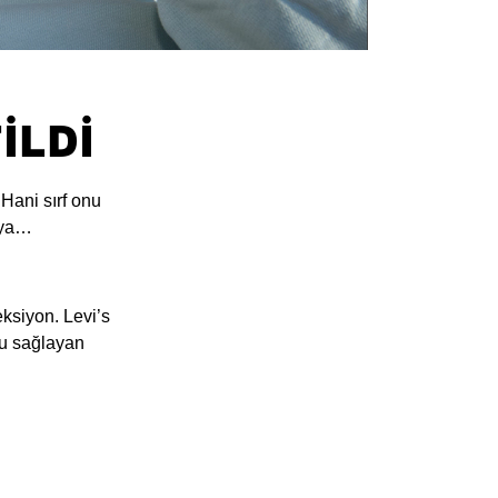
İLDİ
Hani sırf onu
r ya…
eksiyon. Levi’s
ufu sağlayan