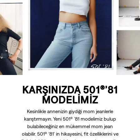
KARŞINIZDA 501®’81
MODELİMİZ
Kesinlikle annenizin giydiği mom jeanlerle
karıştırmayın. Yeni 501® ’81 modelimiz bulup
bulabileceğiniz en mükemmel mom jean
olabilir. 501® ‘81’ in hikayesini, fit özelliklerini ve