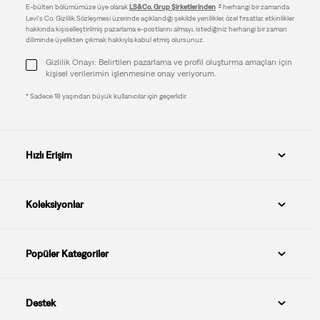
E-bülten bölümümüze üye olarak
LS&Co. Grup Şirketlerinden
herhangi bir zamanda
Levi's Co. Gizlilik Sözleşmesi üzerinde açıklandığı şekilde yenilikler, özel fırsatlar, etkinlikler
hakkında kişiselleştirilmiş pazarlama e-postlarını almayı, istediğiniz herhangi bir zaman
diliminde üyelikten çıkmak hakkıyla kabul etmiş olursunuz.
Gizlilik Onayı: Belirtilen pazarlama ve profil oluşturma amaçları için
kişisel verilerimin işlenmesine onay veriyorum.
* Sadece 18 yaşından büyük kullanıcılar için geçerlidir.
Hızlı Erişim
Koleksiyonlar
Popüler Kategoriler
Destek