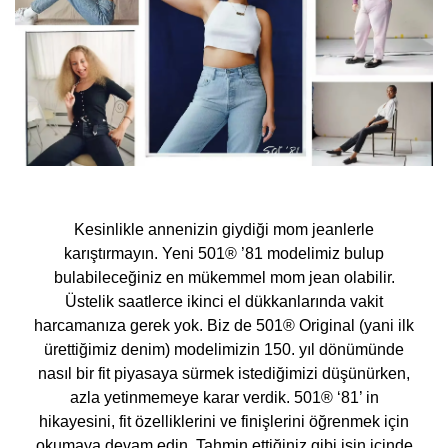
Kesinlikle annenizin giydiği mom jeanlerle
karıştırmayın. Yeni 501® ’81 modelimiz bulup
bulabileceğiniz en mükemmel mom jean olabilir.
Üstelik saatlerce ikinci el dükkanlarında vakit
harcamanıza gerek yok. Biz de 501® Original (yani ilk
ürettiğimiz denim) modelimizin 150. yıl dönümünde
nasıl bir fit piyasaya sürmek istediğimizi düşünürken,
azla yetinmemeye karar verdik. 501® ‘81’ in
hikayesini, fit özelliklerini ve finişlerini öğrenmek için
okumaya devam edin. Tahmin ettiğiniz gibi işin içinde