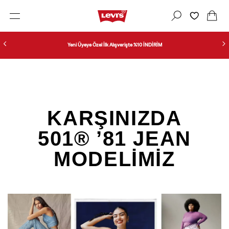
Yeni Üyeye Özel İlk Alışverişte %10 İNDİRİM
KARŞINIZDA
501® ’81 JEAN
MODELİMİZ