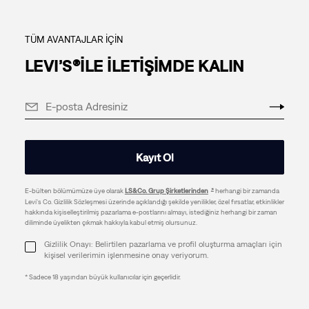
TÜM AVANTAJLAR İÇİN
LEVI’S®İLE İLETİŞİMDE KALIN
Kayıt Ol
E-bülten bölümümüze üye olarak
LS&Co. Grup Şirketlerinden
herhangi bir zamanda
Levi's Co. Gizlilik Sözleşmesi üzerinde açıklandığı şekilde yenilikler, özel fırsatlar, etkinlikler
hakkında kişiselleştirilmiş pazarlama e-postlarını almayı, istediğiniz herhangi bir zaman
diliminde üyelikten çıkmak hakkıyla kabul etmiş olursunuz.
Gizlilik Onayı: Belirtilen pazarlama ve profil oluşturma amaçları için
kişisel verilerimin işlenmesine onay veriyorum.
* Sadece 18 yaşından büyük kullanıcılar için geçerlidir.