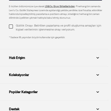
E-bülten bölümümüze üye olarak
LS&Co. Grup Şirketlerinden
herhangi bir zamanda
Levi's Co. Gizlilik Sözleşmesi üzerinde açıklandığı şekilde yenilikler, özel fırsatlar, etkinlikler
hakkında kişiselleştirilmiş pazarlama e-postlarını almayı, istediğiniz herhangi bir zaman
diliminde üyelikten çıkmak hakkıyla kabul etmiş olursunuz.
Gizlilik Onayı: Belirtilen pazarlama ve profil oluşturma amaçları için
kişisel verilerimin işlenmesine onay veriyorum.
* Sadece 18 yaşından büyük kullanıcılar için geçerlidir.
Hızlı Erişim
Koleksiyonlar
Popüler Kategoriler
Destek