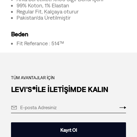
99% Koton, 1% Elastan
Regular Fit, Kalçaya oturur
Pakistan'da Üretilmiştir
Beden
Fit Referance : 514™
TÜM AVANTAJLAR İÇİN
LEVI’S®İLE İLETİŞİMDE KALIN
Kayıt Ol