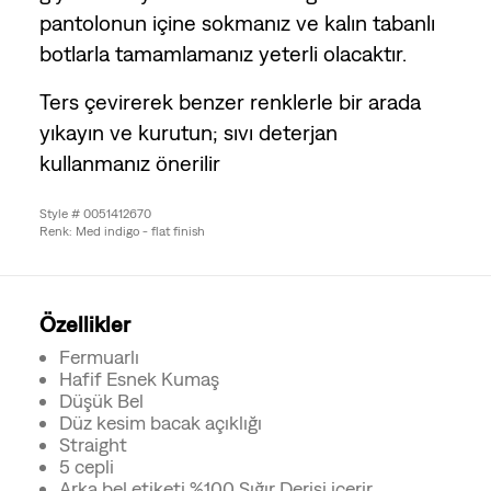
pantolonun içine sokmanız ve kalın tabanlı
botlarla tamamlamanız yeterli olacaktır.
Ters çevirerek benzer renklerle bir arada
yıkayın ve kurutun; sıvı deterjan
kullanmanız önerilir
Style # 0051412670
Renk: Med indigo - flat finish
Özellikler
Fermuarlı
Hafif Esnek Kumaş
Düşük Bel
Düz kesim bacak açıklığı
Straight
5 cepli
Arka bel etiketi %100 Sığır Derisi içerir