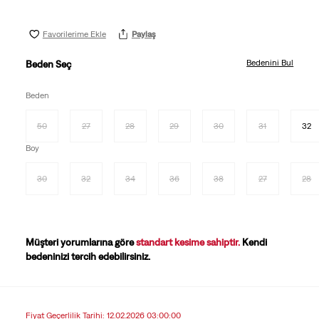
Favorilerime Ekle
Paylaş
Bedenini Bul
Beden Seç
Beden
50
27
28
29
30
31
32
Boy
30
32
34
36
38
27
28
Müşteri yorumlarına göre
standart kesime sahiptir.
Kendi
bedeninizi tercih edebilirsiniz.
Fiyat Geçerlilik Tarihi: 12.02.2026 03:00:00