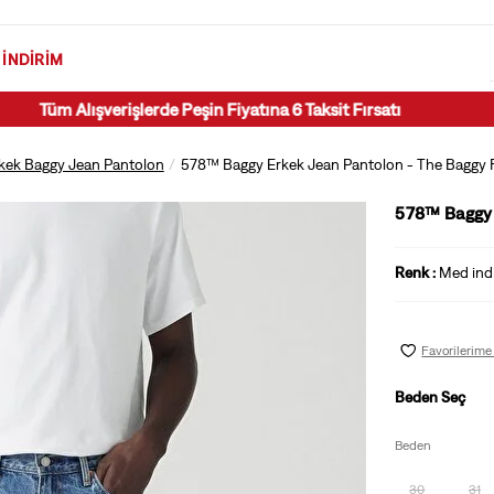
İNDIRIM
Öğrenci İndirimi şart ve koşullarını öğrenmek için tıklayın.
kek Baggy Jean Pantolon
578™ Baggy Erkek Jean Pantolon - The Baggy 
578™ Baggy 
Renk :
Med indi
Favorilerime
Beden Seç
Beden
30
31