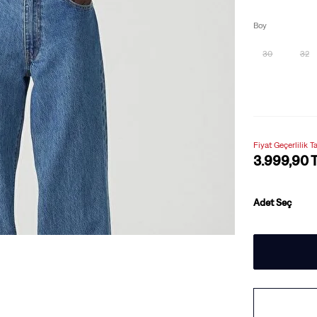
Boy
30
32
Fiyat Geçerlilik T
3.999,90 
Adet Seç