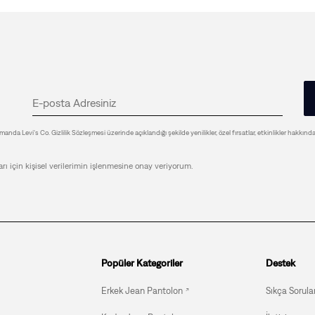
anda Levi's Co. Gizlilik Sözleşmesi üzerinde açıklandığı şekilde yenilikler, özel fırsatlar, etkinlikler hakkınd
arı için kişisel verilerimin işlenmesine onay veriyorum.
Popüler Kategoriler
Destek
Erkek Jean Pantolon
Sıkça Sorula