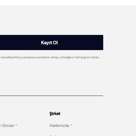
Kayıt Ol
a kişiselleştirilmiş pazarlama e-postlarını almayı, istediğiniz herhangi bir zaman
Şirket
n Sorular
Hakkımızda