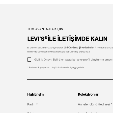
TÜM AVANTAJLAR İÇİN
LEVI’S®İLE İLETİŞİMDE KALIN
E-bülten bölümümüze üye olarak
LS&Co. Grup Şirketlerinden
herhangi bir zam
diliminde üyelikten çıkmak hakkıyla kabul etmiş olursunuz.
Gizlilik Onayı: Belirtilen pazarlama ve profil oluşturma amaçl
* Sadece 18 yaşından büyük kullanıcılar için geçerlidir.
Hızlı Erişim
Koleksiyonlar
Kadın
Anneler Günü Hediyesi