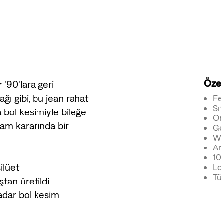
Özel
'90'lara geri
ğı gibi, bu jean rahat
Fe
Sı
 bol kesimiyle bileğe
Or
tam kararında bir
Ge
W
Ar
1
ilüet
Lo
Tü
tan üretildi
adar bol kesim