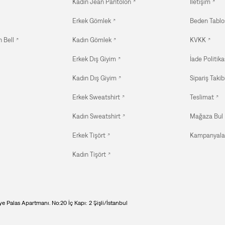
Kadın Jean Pantolon
İletişim
Erkek Gömlek
Beden Tablo
 Bell
Kadın Gömlek
KVKK
Erkek Dış Giyim
İade Politika
Kadın Dış Giyim
Sipariş Takib
Erkek Sweatshirt
Teslimat
Kadın Sweatshirt
Mağaza Bul
Erkek Tişört
Kampanyala
Kadın Tişört
e Palas Apartmanı. No:20 İç Kapı: 2 Şişli/İstanbul
Beden: Seçiniz
Boy: Seçiniz