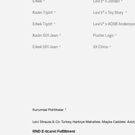
Erkek
Levi’s® x Jordan
Kadın Tişört
Levi’s® x Toy Story
Erkek Tişört
Levi’s® x ADSB Andersson
Kadın 501 Jean
Poster Logo
Erkek 501 Jean
XX Chino
Kurumsal Politikalar
Levi Strauss & Co. Turkey, Harbiye Mahallesi. Maçka Caddesi. Aziziy
RND E-ticaret Fulfillment