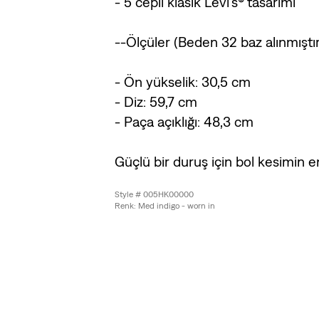
- 5 cepli klasik Levi’s® tasarımı
--Ölçüler (Beden 32 baz alınmıştır
- Ön yükselik: 30,5 cm
- Diz: 59,7 cm
- Paça açıklığı: 48,3 cm
Güçlü bir duruş için bol kesimin en
Style # 005HK00000
Renk: Med indigo - worn in