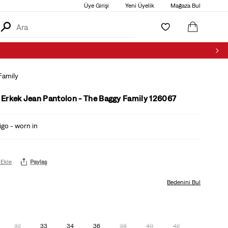
Üye Girişi
Yeni Üyelik
Mağaza Bul
Family
Erkek Jean Pantolon - The Baggy Family 126067
go - worn in
 Ekle
Paylaş
Bedenini Bul
32
33
34
36
38
40
42