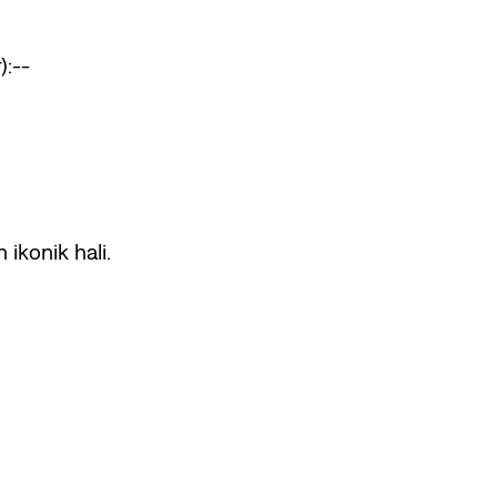
):--
 ikonik hali.