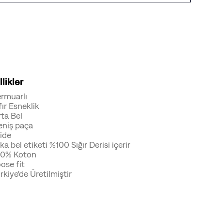
likler
rmuarlı
fır Esneklik
ta Bel
niş paça
ide
ka bel etiketi %100 Sığır Derisi içerir
00% Koton
ose fit
rkiye'de Üretilmiştir