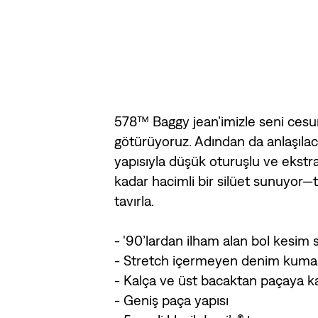
578™ Baggy jean’imizle seni cesur 
götürüyoruz. Adından da anlaşılaca
yapısıyla düşük oturuşlu ve ekstra
kadar hacimli bir silüet sunuyor—
tavırla.
- '90’lardan ilham alan bol kesim s
- Stretch içermeyen denim kumaş
- Kalça ve üst bacaktan paçaya k
- Geniş paça yapısı