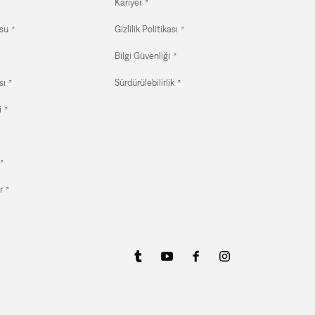
Kariyer
su
Gizlilik Politikası
Bilgi Güvenliği
sı
Sürdürülebilirlik
i
r
3.999,90 TL