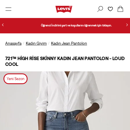
Öğrenci İndirimi şart ve koşullarını öğrenmek için tıklayın.
Anasayfa
Kadın Giyim
Kadın Jean Pantolon
721™ HIGH RISE SKINNY KADIN JEAN PANTOLON - LOUD
COOL
Yeni Sezon
1/5