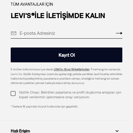
TÜM AVANTAJLAR İÇİN
LEVI’S®İLE İLETİŞİMDE KALIN
Kayıt Ol
E-bülten bölümümüze üye olarak
LS&Co. Grup Şirketlerinden
herhangi bir zamanda
Levi's Co. Gizlilik Sözleşmesi üzerinde açıklandığı şekilde yenilikler, özel fırsatlar, etkinlikler
hakkında kişiselleştirilmiş pazarlama e-postlarını almayı, istediğiniz herhangi bir zaman
diliminde üyelikten çıkmak hakkıyla kabul etmiş olursunuz.
Gizlilik Onayı: Belirtilen pazarlama ve profil oluşturma amaçları için
kişisel verilerimin işlenmesine onay veriyorum.
* Sadece 18 yaşından büyük kullanıcılar için geçerlidir.
Hızlı Erişim