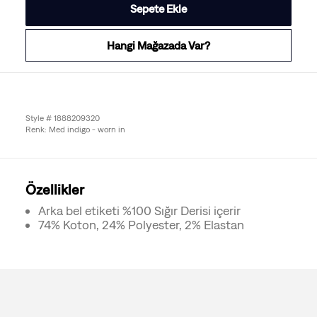
Sepete Ekle
Hangi Mağazada Var?
Style # 1888209320
Renk: Med indigo - worn in
Özellikler
Arka bel etiketi %100 Sığır Derisi içerir
74% Koton, 24% Polyester, 2% Elastan