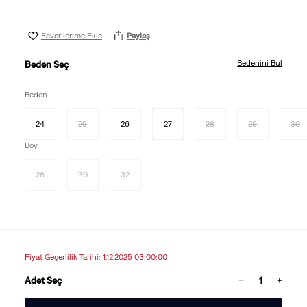
Favorilerime Ekle
Paylaş
Bedenini Bul
Beden Seç
Beden
24
25
26
27
28
29
30
Boy
28
30
32
Fiyat Geçerlilik Tarihi: 1.12.2025 03:00:00
Adet Seç