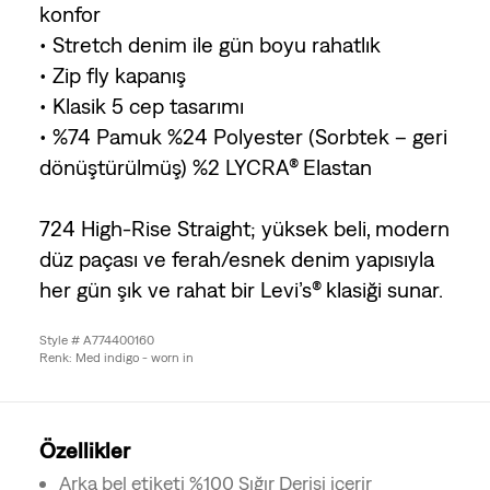
konfor
• Stretch denim ile gün boyu rahatlık
• Zip fly kapanış
• Klasik 5 cep tasarımı
• %74 Pamuk %24 Polyester (Sorbtek – geri
dönüştürülmüş) %2 LYCRA® Elastan
724 High-Rise Straight; yüksek beli, modern
düz paçası ve ferah/esnek denim yapısıyla
her gün şık ve rahat bir Levi’s® klasiği sunar.
Style # A774400160
Renk: Med indigo - worn in
Özellikler
Arka bel etiketi %100 Sığır Derisi içerir