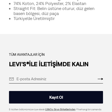
74% Koton, 24% Polyester, 2% Elastan
Straight Fit: Belin üstüne oturur, düz gelen
basen bölgesi, düz paça
Türkiye'de Üretilmiştir
TÜM AVANTAJLAR İÇİN
LEVI’S®İLE İLETİŞİMDE KALIN
Kayıt Ol
E-bülten bölümümüze üye olarak
LS&Co. Grup Şirketlerinden
herhangi bir zamanda