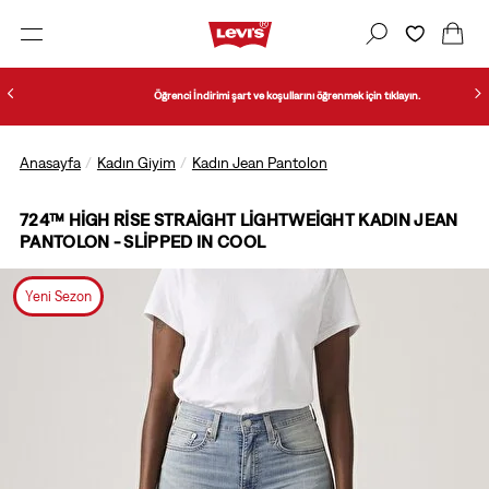
Öğrenci İndirimi şart ve koşullarını öğrenmek için tıklayın.
Anasayfa
Kadın Giyim
Kadın Jean Pantolon
724™ HIGH RISE STRAIGHT LIGHTWEIGHT KADIN JEAN
PANTOLON - SLIPPED IN COOL
Yeni Sezon
1/8