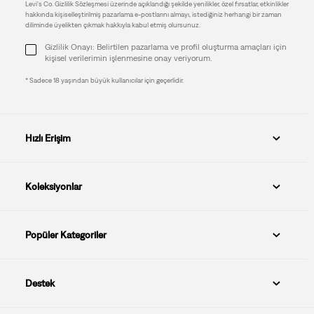
Levi's Co. Gizlilik Sözleşmesi üzerinde açıklandığı şekilde yenilikler, özel fırsatlar, etkinlikler
hakkında kişiselleştirilmiş pazarlama e-postlarını almayı, istediğiniz herhangi bir zaman
diliminde üyelikten çıkmak hakkıyla kabul etmiş olursunuz.
Gizlilik Onayı: Belirtilen pazarlama ve profil oluşturma amaçları için
kişisel verilerimin işlenmesine onay veriyorum.
* Sadece 18 yaşından büyük kullanıcılar için geçerlidir.
Hızlı Erişim
Koleksiyonlar
Popüler Kategoriler
Destek