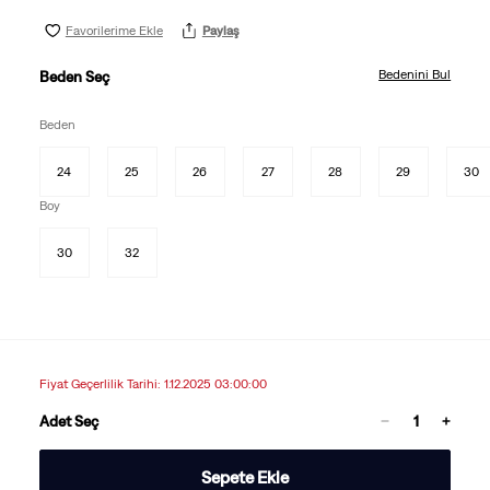
Favorilerime Ekle
Paylaş
Bedenini Bul
Beden Seç
Beden
24
25
26
27
28
29
30
Boy
30
32
Fiyat Geçerlilik Tarihi: 1.12.2025 03:00:00
Adet Seç
Sepete Ekle