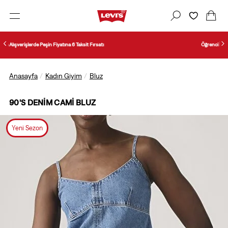
Öğrenci İndirimi şart ve koşullarını öğrenmek için tıklayın.
Anasayfa
Kadın Giyim
Bluz
90'S DENIM CAMI BLUZ
Yeni Sezon
1/7