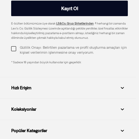
Kayıt Ol
E-bülten bölümümüze üye olarak
LS&Co. Grup Şirketlerinden
herhangi bir zamanda
Levi's Co. Gizlilik Sözleşmesi üzerinde açıklandığı şekilde yenilikler, özel fırsatlar, etkinlikler
hakkında kişiselleştirilmiş pazarlama e-postlarını almayı, istediğiniz herhangi bir zaman
diliminde üyelikten çıkmak hakkıyla kabul etmiş olursunuz.
Gizlilik Onayı: Belirtilen pazarlama ve profil oluşturma amaçları için
kişisel verilerimin işlenmesine onay veriyorum.
* Sadece 18 yaşından büyük kullanıcılar için geçerlidir.
Hızlı Erişim
Koleksiyonlar
Popüler Kategoriler