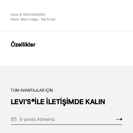
Style # 005OW00000
Renk: Med indigo - flat finish
Özellikler
TÜM AVANTAJLAR İÇİN
LEVI’S®İLE İLETİŞİMDE KALIN