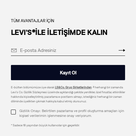
TÜM AVANTAJLAR İÇİN
LEVI’S®İLE İLETİŞİMDE KALIN
Kayıt Ol
E-bülten bölümümüze üye olarak
LS&Co. Grup Şirketlerinden
herhangi bir zamanda
Levi's Co. Gizlilik Sözleşmesi üzerinde açıklandığı şekilde yenilikler, özel fırsatlar, etkinlikler
hakkında kişiselleştirilmiş pazarlama e-postlarını almayı, istediğiniz herhangi bir zaman
diliminde üyelikten çıkmak hakkıyla kabul etmiş olursunuz.
Gizlilik Onayı: Belirtilen pazarlama ve profil oluşturma amaçları için
kişisel verilerimin işlenmesine onay veriyorum.
* Sadece 18 yaşından büyük kullanıcılar için geçerlidir.