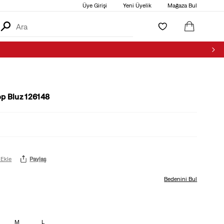
Üye Girişi
Yeni Üyelik
Mağaza Bul
op Bluz 126148
 Ekle
Paylaş
Bedenini Bul
M
L