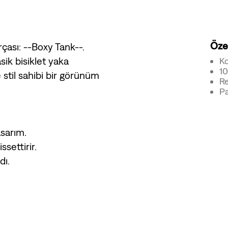
Özel
çası: --Boxy Tank--.
sik bisiklet yaka
Ko
1
stil sahibi bir görünüm
Re
Pa
asarım.
ssettirir.
dı.