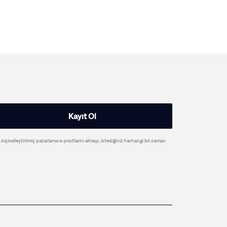
Kayıt Ol
a kişiselleştirilmiş pazarlama e-postlarını almayı, istediğiniz herhangi bir zaman