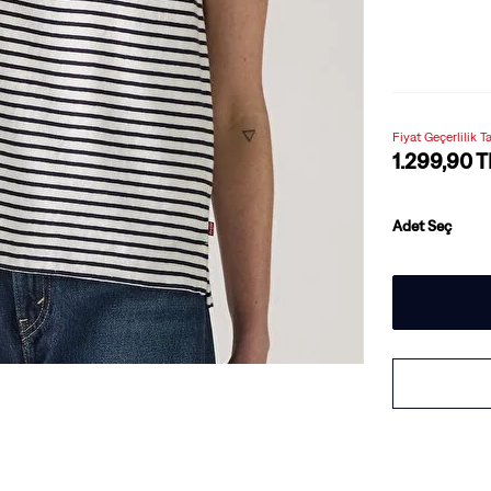
Fiyat Geçerlilik T
1.299,90 T
Adet Seç