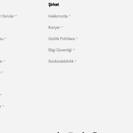
Şirket
n Sorular
Hakkımızda
Kariyer
su
Gizlilik Politikası
Bilgi Güvenliği
sı
Sürdürülebilirlik
i
r