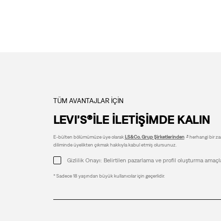
TÜM AVANTAJLAR İÇİN
LEVI’S®İLE İLETİŞİMDE KALIN
E-bülten bölümümüze üye olarak
LS&Co. Grup Şirketlerinden
herhangi bir zam
diliminde üyelikten çıkmak hakkıyla kabul etmiş olursunuz.
Gizlilik Onayı: Belirtilen pazarlama ve profil oluşturma amaçl
* Sadece 18 yaşından büyük kullanıcılar için geçerlidir.