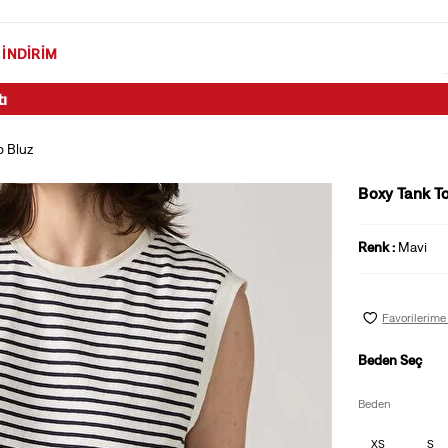
İNDIRIM
Öğrenci İndirimi şart ve koşullarını öğrenmek için tıklayın.
p Bluz
Boxy Tank T
Renk :
Mavi
Favorilerime
Beden Seç
Beden
XS
S