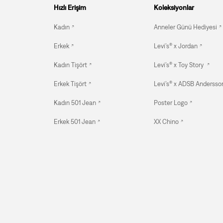
Hızlı Erişim
Koleksiyonlar
Kadın
Anneler Günü Hediyesi
Erkek
Levi’s® x Jordan
Kadın Tişört
Levi’s® x Toy Story
Erkek Tişört
Levi’s® x ADSB Andersson
Kadın 501 Jean
Poster Logo
Erkek 501 Jean
XX Chino