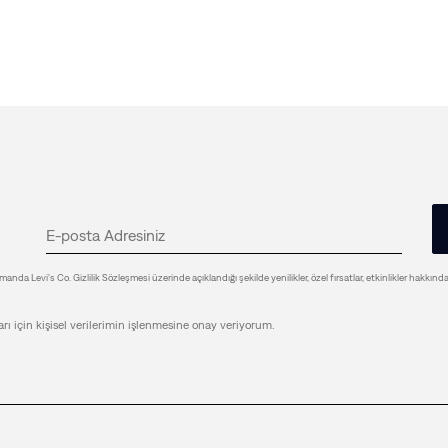
anda Levi's Co. Gizlilik Sözleşmesi üzerinde açıklandığı şekilde yenilikler, özel fırsatlar, etkinlikler hakkınd
arı için kişisel verilerimin işlenmesine onay veriyorum.