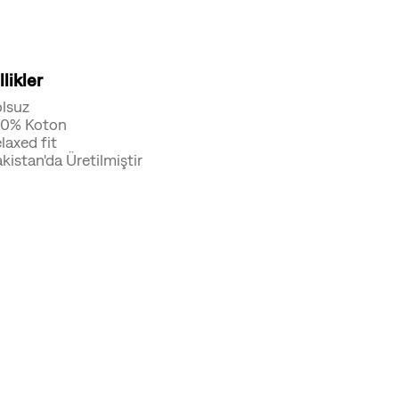
likler
lsuz
00% Koton
laxed fit
kistan'da Üretilmiştir