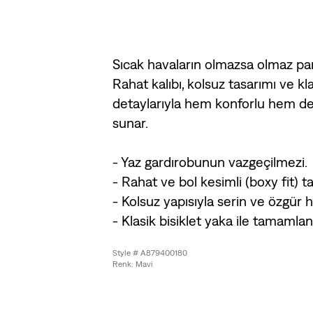
Sıcak havaların olmazsa olmaz par
Rahat kalıbı, kolsuz tasarımı ve kla
detaylarıyla hem konforlu hem de 
sunar.
- Yaz gardırobunun vazgeçilmezi.
- Rahat ve bol kesimli (boxy fit) t
- Kolsuz yapısıyla serin ve özgür hi
- Klasik bisiklet yaka ile tamamlan
Style # A879400180
Renk: Mavi