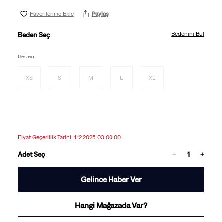
Favorilerime Ekle
Paylaş
Bedenini Bul
Beden Seç
Beden
XS
S
M
L
XL
Fiyat Geçerlilik Tarihi: 1.12.2025 03:00:00
Adet Seç
Gelince Haber Ver
Hangi Mağazada Var?