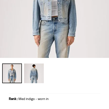
Renk :
Med indigo - worn in