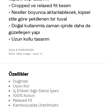
• Cropped ve relaxed fit kesim
• Nesiller boyunca aktarılabilecek, kişisel
stile göre şekillenen bir tuval
• Doğal kullanımla zaman içinde daha da
güzelleşen yapı
• Uzun kollu tasarım
Style # A915500220
Renk: Med indigo - worn in
Özellikler
Düğmeli
Uzun Kol
İç Etiketi Sığır Derisi İçerir
100% Koton
Relaxed fit
Kamboçya'da Üretilmiştir