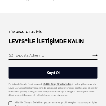
TÜM AVANTAJLAR İÇİN
LEVI’S®İLE İLETİŞİMDE KALIN
Kayıt Ol
E-bülten bölümümüze üye olarak
LS&Co. Grup Şirketlerinden
herhangi bir zamanda
Levi's Co. Gizlilik Sözleşmesi üzerinde açıklandığı şekilde yenilikler, özel fırsatlar, etkinlikler
hakkında kişiselleştirilmiş pazarlama e-postlarını almayı, istediğiniz herhangi bir zaman
diliminde üyelikten çıkmak hakkıyla kabul etmiş olursunuz.
Gizlilik Onayı: Belirtilen pazarlama ve profil oluşturma amaçları için