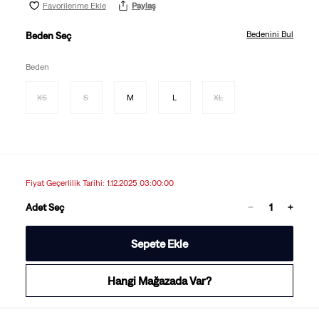
Favorilerime Ekle
Paylaş
Bedenini Bul
Beden Seç
Beden
XS
S
M
L
XL
Fiyat Geçerlilik Tarihi: 1.12.2025 03:00:00
Adet Seç
Sepete Ekle
Hangi Mağazada Var?