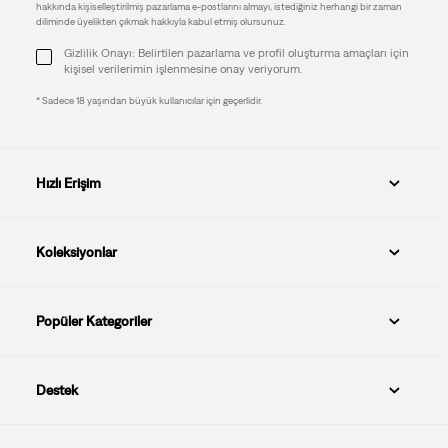
hakkında kişiselleştirilmiş pazarlama e-postlarını almayı, istediğiniz herhangi bir zaman
diliminde üyelikten çıkmak hakkıyla kabul etmiş olursunuz.
Gizlilik Onayı: Belirtilen pazarlama ve profil oluşturma amaçları için
kişisel verilerimin işlenmesine onay veriyorum.
* Sadece 18 yaşından büyük kullanıcılar için geçerlidir.
Hızlı Erişim
Koleksiyonlar
Popüler Kategoriler
Destek