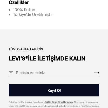
Özellikler
100% Koton
Türkiye'de Üretilmiştir
TÜM AVANTAJLAR İÇİN
LEVI’S®İLE İLETİŞİMDE KALIN
Kayıt Ol
E-bülten bölümümüze üye olarak
LS&Co. Grup Şirketlerinden
herhangi bir zamanda
Levi's Co. Gizlilik Sözleşmesi üzerinde açıklandığı şekilde yenilikler, özel fırsatlar, etkinlikler