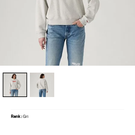
Renk :
Gri