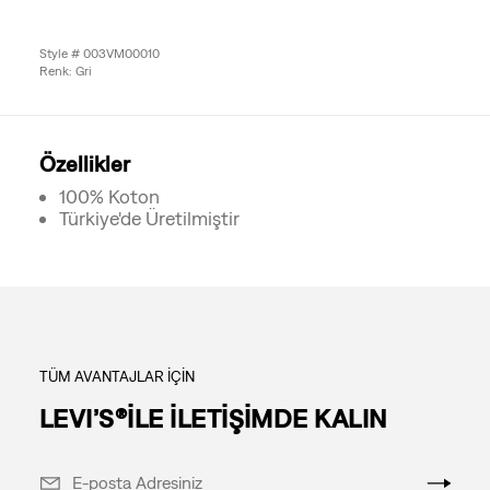
Style # 003VM00010
Renk: Gri
Özellikler
100% Koton
Türkiye'de Üretilmiştir
TÜM AVANTAJLAR İÇİN
LEVI’S®İLE İLETİŞİMDE KALIN