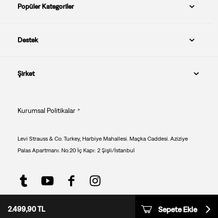
Popüler Kategoriler
Destek
Şirket
Kurumsal Politikalar
Levi Strauss & Co. Turkey, Harbiye Mahallesi. Maçka Caddesi. Aziziye
Palas Apartmanı. No:20 İç Kapı: 2 Şişli/İstanbul
Beden: Seçiniz
RND E-ticaret Fulfillment
2.499,90 TL
Sepete Ekle