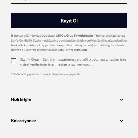
Kayıt Ol
E-bülten bölümümüze üye olarak
LS&Co. Grup Şirketlerinden
herhangi bir zamanda
Levi's Co. Gizlilik Sözleşmesi üzerinde açıklandığı şekilde yenilikler, özel fırsatlar, etkinlikler
hakkında kişiselleştirilmiş pazarlama e-postlarını almayı, istediğiniz herhangi bir zaman
diliminde üyelikten çıkmak hakkıyla kabul etmiş olursunuz.
Gizlilik Onayı: Belirtilen pazarlama ve profil oluşturma amaçları için
kişisel verilerimin işlenmesine onay veriyorum.
* Sadece 18 yaşından büyük kullanıcılar için geçerlidir.
Hızlı Erişim
Koleksiyonlar