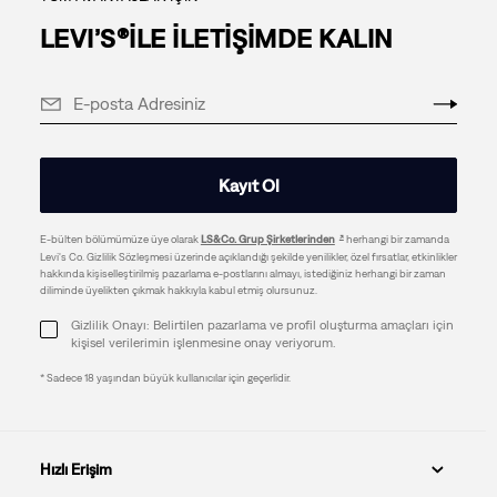
LEVI’S®İLE İLETİŞİMDE KALIN
Kayıt Ol
E-bülten bölümümüze üye olarak
LS&Co. Grup Şirketlerinden
herhangi bir zamanda
Levi's Co. Gizlilik Sözleşmesi üzerinde açıklandığı şekilde yenilikler, özel fırsatlar, etkinlikler
hakkında kişiselleştirilmiş pazarlama e-postlarını almayı, istediğiniz herhangi bir zaman
diliminde üyelikten çıkmak hakkıyla kabul etmiş olursunuz.
Gizlilik Onayı: Belirtilen pazarlama ve profil oluşturma amaçları için
kişisel verilerimin işlenmesine onay veriyorum.
* Sadece 18 yaşından büyük kullanıcılar için geçerlidir.
Hızlı Erişim