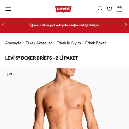
Öğrenci İndirimi şart ve koşullarını öğrenmek için tıklayın.
Anasayfa
Erkek Aksesuar
Erkek İç Giyim
Erkek Boxer
LEVI’S® BOXER BRIEFS - 2'LI PAKET
1/7