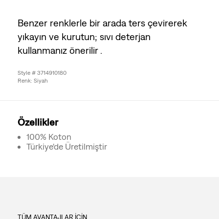
Benzer renklerle bir arada ters çevirerek
yıkayın ve kurutun; sıvı deterjan
kullanmanız önerilir .
Style # 3714910180
Renk: Siyah
Özellikler
100% Koton
Türkiye'de Üretilmiştir
TÜM AVANTAJLAR İÇİN