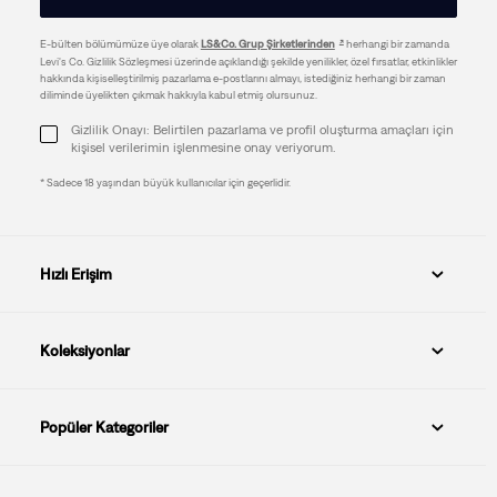
E-bülten bölümümüze üye olarak
LS&Co. Grup Şirketlerinden
herhangi bir zamanda
Levi's Co. Gizlilik Sözleşmesi üzerinde açıklandığı şekilde yenilikler, özel fırsatlar, etkinlikler
hakkında kişiselleştirilmiş pazarlama e-postlarını almayı, istediğiniz herhangi bir zaman
diliminde üyelikten çıkmak hakkıyla kabul etmiş olursunuz.
Gizlilik Onayı: Belirtilen pazarlama ve profil oluşturma amaçları için
kişisel verilerimin işlenmesine onay veriyorum.
* Sadece 18 yaşından büyük kullanıcılar için geçerlidir.
Hızlı Erişim
Koleksiyonlar
Popüler Kategoriler