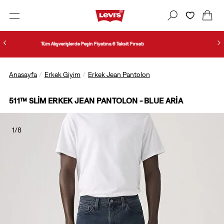
Öğrenci İndirimi şart ve koşullarını öğrenmek için tıklayın.
Anasayfa
Erkek Giyim
Erkek Jean Pantolon
511™ SLIM ERKEK JEAN PANTOLON - BLUE ARIA
1/8