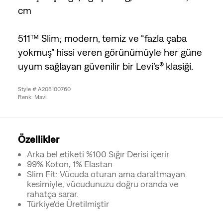
cm
511™ Slim; modern, temiz ve “fazla çaba
yokmuş” hissi veren görünümüyle her güne
uyum sağlayan güvenilir bir Levi’s® klasiği.
Style # A208100760
Renk: Mavi
Özellikler
Arka bel etiketi %100 Sığır Derisi içerir
99% Koton, 1% Elastan
Slim Fit: Vücuda oturan ama daraltmayan
kesimiyle, vücudunuzu doğru oranda ve
rahatça sarar.
Türkiye'de Üretilmiştir