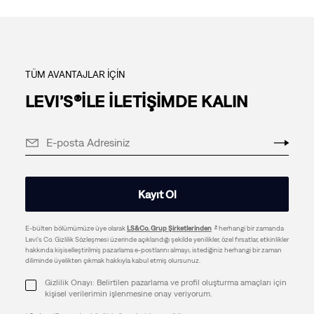
TÜM AVANTAJLAR İÇİN
LEVI’S®İLE İLETİŞİMDE KALIN
Kayıt Ol
E-bülten bölümümüze üye olarak
LS&Co. Grup Şirketlerinden
herhangi bir zamanda
Levi's Co. Gizlilik Sözleşmesi üzerinde açıklandığı şekilde yenilikler, özel fırsatlar, etkinlikler
hakkında kişiselleştirilmiş pazarlama e-postlarını almayı, istediğiniz herhangi bir zaman
diliminde üyelikten çıkmak hakkıyla kabul etmiş olursunuz.
Gizlilik Onayı: Belirtilen pazarlama ve profil oluşturma amaçları için
kişisel verilerimin işlenmesine onay veriyorum.