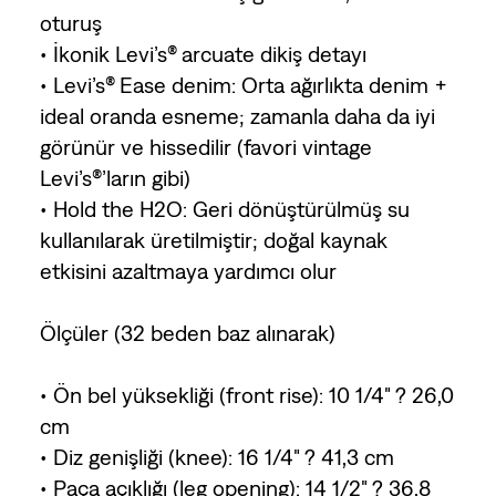
oturuş
• İkonik Levi’s® arcuate dikiş detayı
• Levi’s® Ease denim: Orta ağırlıkta denim +
ideal oranda esneme; zamanla daha da iyi
görünür ve hissedilir (favori vintage
Levi’s®’ların gibi)
• Hold the H2O: Geri dönüştürülmüş su
kullanılarak üretilmiştir; doğal kaynak
etkisini azaltmaya yardımcı olur
Ölçüler (32 beden baz alınarak)
• Ön bel yüksekliği (front rise): 10 1/4" ? 26,0
cm
• Diz genişliği (knee): 16 1/4" ? 41,3 cm
• Paça açıklığı (leg opening): 14 1/2" ? 36,8