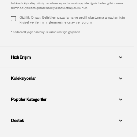
hakkında kişiselleştirilmiş pazarlama e-postlarını almayı, istediğiniz herhangi bir zaman
diliminde üyelikten çıkmak hakkıyla kabul etmiş olursunuz.
Gizlilik Onayı: Belirtilen pazarlama ve profil oluşturma amaçları için
kişisel verilerimin işlenmesine onay veriyorum.
* Sadece 18 yaşından büyük kullanıcılar için geçerlidir.
Hızlı Erişim
Koleksiyonlar
Popüler Kategoriler
Destek