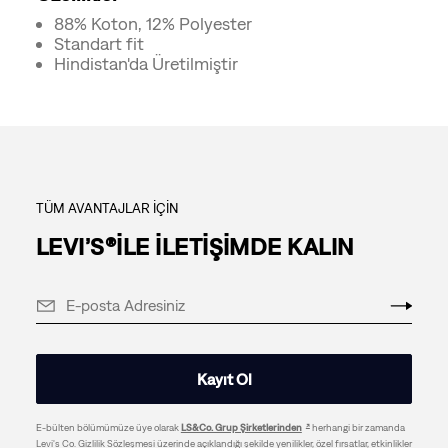
88% Koton, 12% Polyester
Standart fit
Hindistan'da Üretilmiştir
TÜM AVANTAJLAR İÇİN
LEVI’S®İLE İLETİŞİMDE KALIN
Kayıt Ol
E-bülten bölümümüze üye olarak
LS&Co. Grup Şirketlerinden
herhangi bir zamanda
Levi's Co. Gizlilik Sözleşmesi üzerinde açıklandığı şekilde yenilikler, özel fırsatlar, etkinlikler