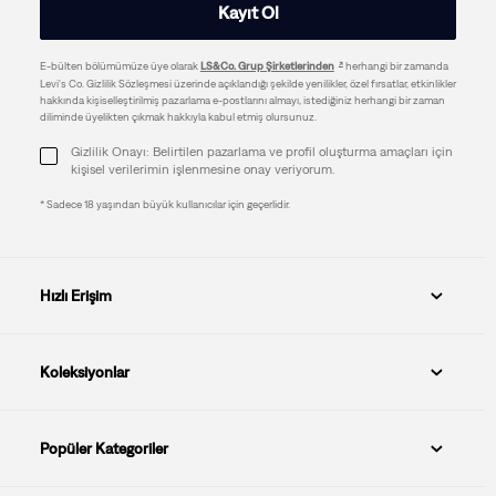
Kayıt Ol
E-bülten bölümümüze üye olarak
LS&Co. Grup Şirketlerinden
herhangi bir zamanda
Levi's Co. Gizlilik Sözleşmesi üzerinde açıklandığı şekilde yenilikler, özel fırsatlar, etkinlikler
hakkında kişiselleştirilmiş pazarlama e-postlarını almayı, istediğiniz herhangi bir zaman
diliminde üyelikten çıkmak hakkıyla kabul etmiş olursunuz.
Gizlilik Onayı: Belirtilen pazarlama ve profil oluşturma amaçları için
kişisel verilerimin işlenmesine onay veriyorum.
* Sadece 18 yaşından büyük kullanıcılar için geçerlidir.
Hızlı Erişim
Koleksiyonlar
Popüler Kategoriler