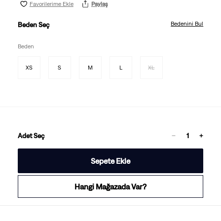
Favorilerime Ekle
Paylaş
Bedenini Bul
Beden Seç
Beden
XS
S
M
L
XL
Adet Seç
Sepete Ekle
Hangi Mağazada Var?