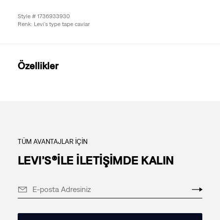
Style # 1736933930
Renk: Levi's type tape caviar
Özellikler
TÜM AVANTAJLAR İÇİN
LEVI’S®İLE İLETİŞİMDE KALIN