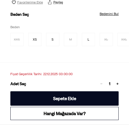
Favorilerime Ekle
Paylaş
Bedenini Bul
Beden Seç
Beden
XXS
XS
S
M
L
XL
XXL
Fiyat Geçerlilik Tarihi: 22.12.2025 03:00:00
Adet Seç
Sepete Ekle
Hangi Mağazada Var?