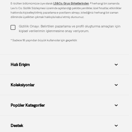
E-bülten bölümümüze üye olarak
LS&Co. Grup Şirketlerinden
herhangi bir zamanda
Levi's Co. Gizlilik Sözleşmesi üzerinde açıklandığı şekilde yenilikler, özel fırsatlar, etkinlikler
hakkında kişiselleştirilmiş pazarlama e-postlarını almayı, istediğiniz herhangi bir zaman
diliminde üyelikten çıkmak hakkıyla kabul etmiş olursunuz.
Gizlilik Onayı: Belirtilen pazarlama ve profil oluşturma amaçları için
kişisel verilerimin işlenmesine onay veriyorum.
* Sadece 18 yaşından büyük kullanıcılar için geçerlidir.
Hızlı Erişim
Koleksiyonlar
Popüler Kategoriler
Destek