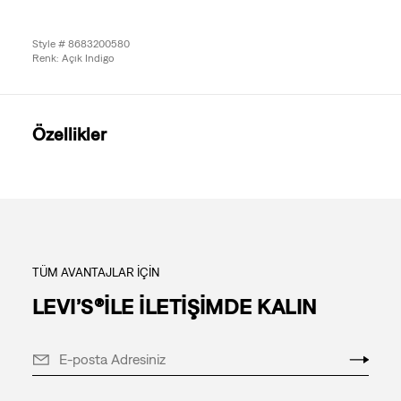
Style # 8683200580
Renk: Açık Indigo
Özellikler
TÜM AVANTAJLAR İÇİN
LEVI’S®İLE İLETİŞİMDE KALIN