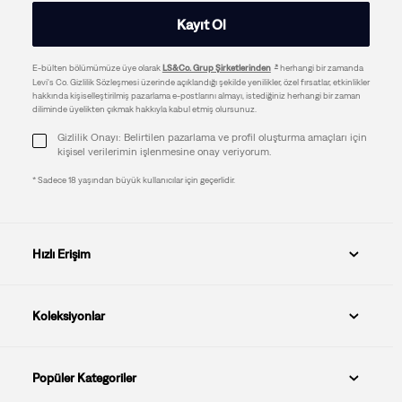
Kayıt Ol
E-bülten bölümümüze üye olarak
LS&Co. Grup Şirketlerinden
herhangi bir zamanda
Levi's Co. Gizlilik Sözleşmesi üzerinde açıklandığı şekilde yenilikler, özel fırsatlar, etkinlikler
hakkında kişiselleştirilmiş pazarlama e-postlarını almayı, istediğiniz herhangi bir zaman
diliminde üyelikten çıkmak hakkıyla kabul etmiş olursunuz.
Gizlilik Onayı: Belirtilen pazarlama ve profil oluşturma amaçları için
kişisel verilerimin işlenmesine onay veriyorum.
* Sadece 18 yaşından büyük kullanıcılar için geçerlidir.
Hızlı Erişim
Koleksiyonlar
Popüler Kategoriler