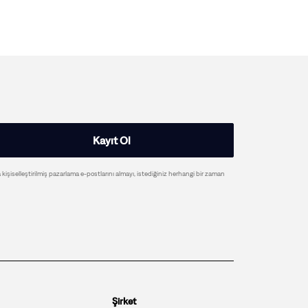
Kayıt Ol
a kişiselleştirilmiş pazarlama e-postlarını almayı, istediğiniz herhangi bir zaman
Şirket