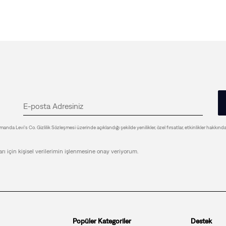
anda Levi's Co. Gizlilik Sözleşmesi üzerinde açıklandığı şekilde yenilikler, özel fırsatlar, etkinlikler hakkınd
arı için kişisel verilerimin işlenmesine onay veriyorum.
Popüler Kategoriler
Destek