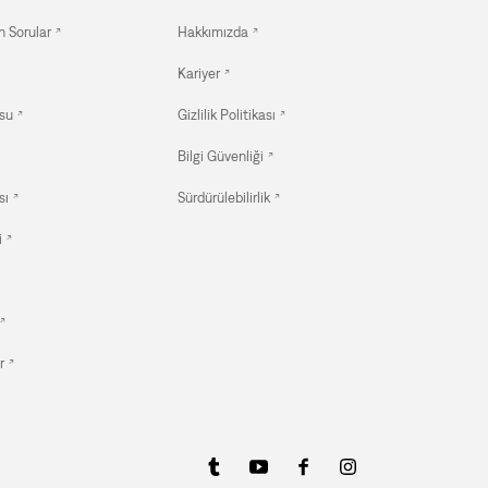
n Sorular
Hakkımızda
Kariyer
su
Gizlilik Politikası
Bilgi Güvenliği
sı
Sürdürülebilirlik
i
r