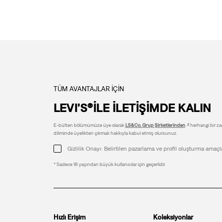
TÜM AVANTAJLAR İÇİN
LEVI’S®İLE İLETİŞİMDE KALIN
E-bülten bölümümüze üye olarak
LS&Co. Grup Şirketlerinden
herhangi bir zam
diliminde üyelikten çıkmak hakkıyla kabul etmiş olursunuz.
Gizlilik Onayı: Belirtilen pazarlama ve profil oluşturma amaçl
* Sadece 18 yaşından büyük kullanıcılar için geçerlidir.
Hızlı Erişim
Koleksiyonlar