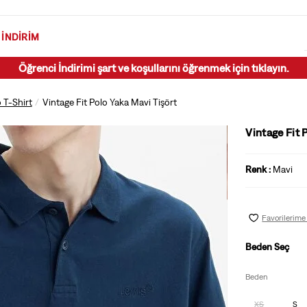
İNDIRIM
Öğrenci İndirimi şart ve koşullarını öğrenmek için tıklayın.
 T-Shirt
Vintage Fit Polo Yaka Mavi Tişört
Vintage Fit 
Renk :
Mavi
Favorilerime
Beden Seç
Beden
XS
S