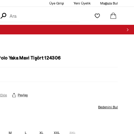
Üye Girişi
Yeni Üyelik
Mağaza Bul
Polo Yaka Mavi Tişört 124306
 Ekle
Paylaş
Bedenini Bul
M
L
XL
XXL
3XL