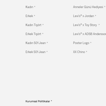
Kadın
Anneler Günü Hediyesi
Erkek
Levi’s® x Jordan
Kadın Tişört
Levi’s® x Toy Story
Erkek Tişört
Levi’s® x ADSB Andersson
Kadın 501 Jean
Poster Logo
Erkek 501 Jean
XX Chino
Kurumsal Politikalar