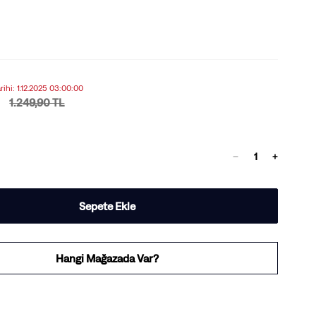
arihi: 1.12.2025 03:00:00
1.249,90 TL
Sepete Ekle
Hangi Mağazada Var?