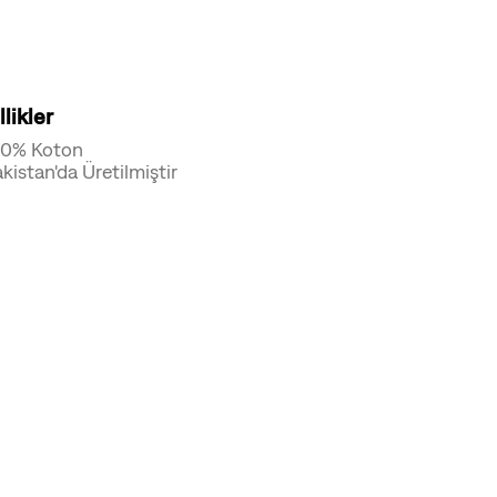
likler
00% Koton
kistan'da Üretilmiştir