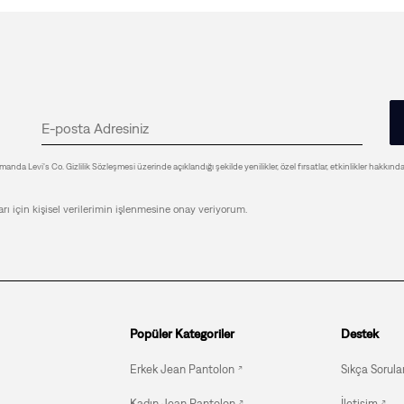
anda Levi's Co. Gizlilik Sözleşmesi üzerinde açıklandığı şekilde yenilikler, özel fırsatlar, etkinlikler hakkınd
arı için kişisel verilerimin işlenmesine onay veriyorum.
Popüler Kategoriler
Destek
Erkek Jean Pantolon
Sıkça Sorula
Kadın Jean Pantolon
İletişim