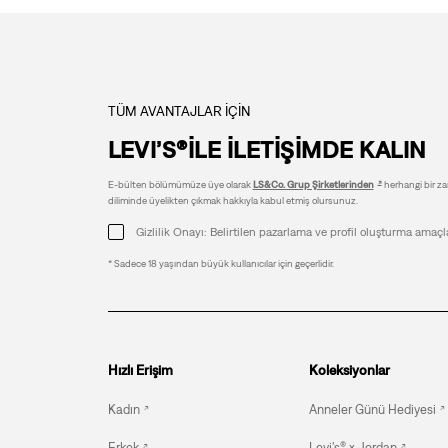
TÜM AVANTAJLAR İÇİN
LEVI’S®İLE İLETİŞİMDE KALIN
E-bülten bölümümüze üye olarak
LS&Co. Grup Şirketlerinden
herhangi bir zam
diliminde üyelikten çıkmak hakkıyla kabul etmiş olursunuz.
Gizlilik Onayı: Belirtilen pazarlama ve profil oluşturma amaçl
* Sadece 18 yaşından büyük kullanıcılar için geçerlidir.
Hızlı Erişim
Koleksiyonlar
Kadın
Anneler Günü Hediyesi
Erkek
Levi’s® x Jordan