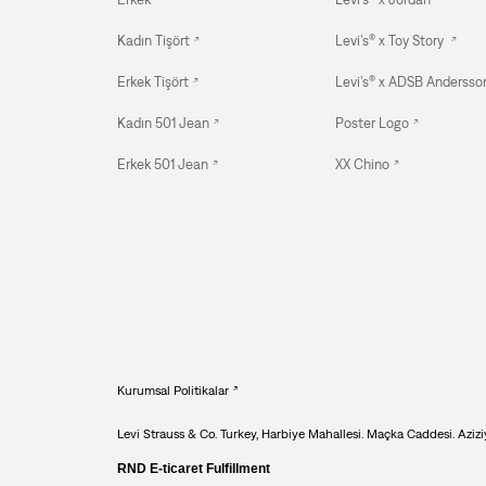
Kadın Tişört
Levi’s® x Toy Story
Erkek Tişört
Levi’s® x ADSB Andersson
Kadın 501 Jean
Poster Logo
Erkek 501 Jean
XX Chino
Kurumsal Politikalar
Levi Strauss & Co. Turkey, Harbiye Mahallesi. Maçka Caddesi. Aziziy
RND E-ticaret Fulfillment