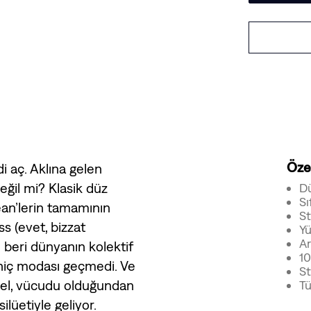
Özel
i aç. Aklına gelen
eğil mi? Klasik düz
D
Sı
jean’lerin tamamının
St
ss (evet, bizzat
Yü
Ar
n beri dünyanın kolektif
1
 hiç modası geçmedi. Ve
St
el, vücudu olduğundan
Tü
lüetiyle geliyor.