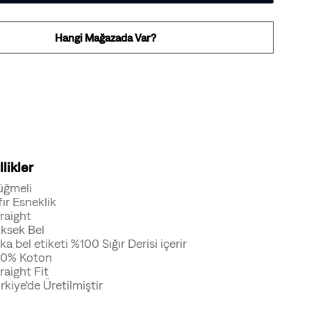
Hangi Mağazada Var?
likler
üğmeli
fır Esneklik
raight
ksek Bel
ka bel etiketi %100 Sığır Derisi içerir
00% Koton
raight Fit
rkiye'de Üretilmiştir