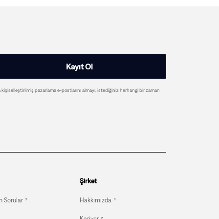
Kayıt Ol
a kişiselleştirilmiş pazarlama e-postlarını almayı, istediğiniz herhangi bir zaman
Şirket
n Sorular
Hakkımızda
Kariyer