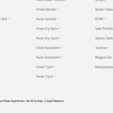
Erkek Gömlek
Beden Tablo
 Bell
Kadın Gömlek
KVKK
Erkek Dış Giyim
İade Politika
Kadın Dış Giyim
Sipariş Takib
Erkek Sweatshirt
Teslimat
Kadın Sweatshirt
Mağaza Bul
Erkek Tişört
Kampanyala
Kadın Tişört
e Palas Apartmanı. No:20 İç Kapı: 2 Şişli/İstanbul
Beden: Seçiniz
Boy: Seçiniz