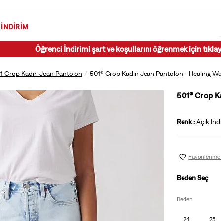
İNDIRIM
Öğrenci İndirimi şart ve koşullarını öğrenmek için tıklayın.
1 Crop Kadın Jean Pantolon
501® Crop Kadın Jean Pantolon - Healing Wa
501® Crop K
Renk :
Açık Ind
Favorilerime
Beden Seç
Beden
24
25