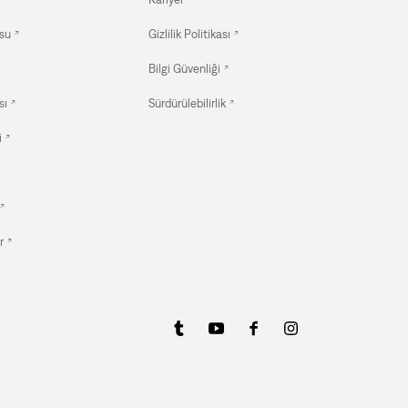
su
Gizlilik Politikası
Bilgi Güvenliği
sı
Sürdürülebilirlik
i
r
2.699,90 TL