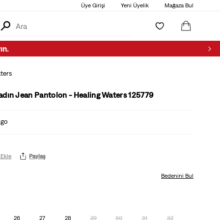
Üye Girişi
Yeni Üyelik
Mağaza Bul
ters
adın Jean Pantolon - Healing Waters 125779
igo
 Ekle
Paylaş
Bedenini Bul
26
27
28
29
30
31
32