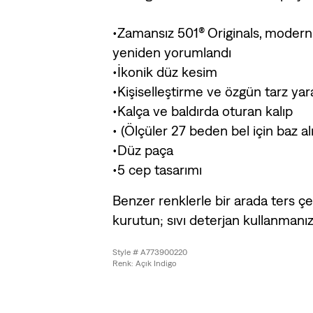
•Zamansız 501® Originals, modern
yeniden yorumlandı
•İkonik düz kesim
•Kişiselleştirme ve özgün tarz yar
•Kalça ve baldırda oturan kalıp
• (Ölçüler 27 beden bel için baz al
•Düz paça
•5 cep tasarımı
Benzer renklerle bir arada ters çe
kurutun; sıvı deterjan kullanmanız 
Style # A773900220
Renk: Açık Indigo