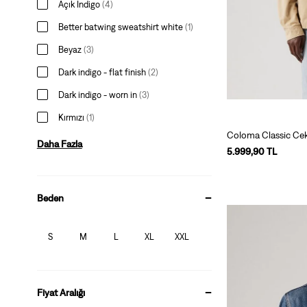
Açık Indigo
(
4
)
Better batwing sweatshirt white
(
1
)
Beyaz
(
3
)
Dark indigo - flat finish
(
2
)
Dark indigo - worn in
(
3
)
Kırmızı
(
1
)
Coloma Classic Ce
Daha Fazla
5.999,90 TL
Beden
S
M
L
XL
XXL
Fiyat Aralığı