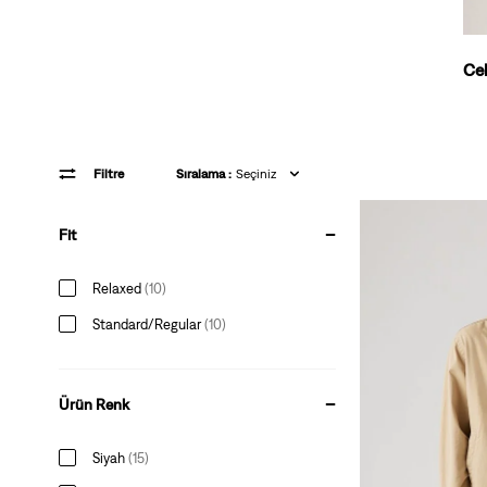
Ce
Filtre
Sıralama :
Seçiniz
Fit
Relaxed
(
10
)
Standard/Regular
(
10
)
Ürün Renk
Siyah
(
15
)