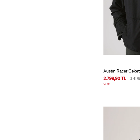
Austin Racer Ceke
2.799,90 TL
3.499
20%