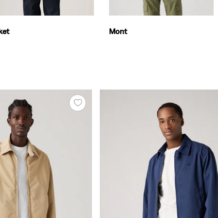
ket
Mont