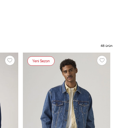
48
ürün
Yeni Sezon