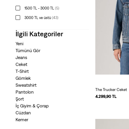
1500 TL - 3000 TL
(
5
)
3000 TL ve üstü
(
43
)
İlgili Kategoriler
Yeni
Tümünü Gör
Jeans
Ceket
T-Shirt
Gömlek
Sweatshirt
The Trucker Ceket
Pantolon
4.299,90 TL
Şort
İç Giyim & Çorap
Cüzdan
Kemer