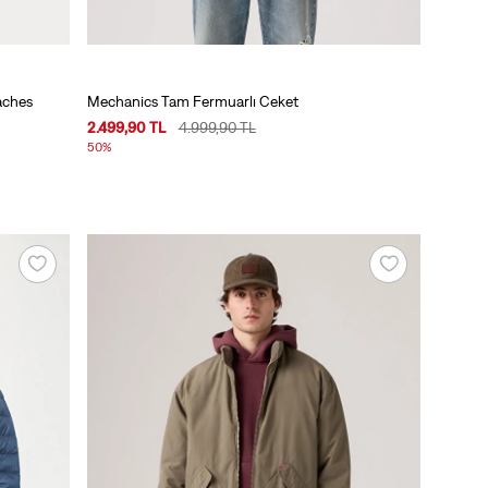
aches
Mechanics Tam Fermuarlı Ceket
2.499,90 TL
4.999,90 TL
50%