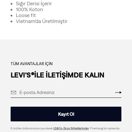
Sığır Derisi İçerir
100% Koton
Loose fit
Vietnam'da Üretilmiştir
TÜM AVANTAJLAR İÇİN
LEVI’S®İLE İLETİŞİMDE KALIN
Kayıt Ol
E-bülten bölümümüze üye olarak
LS&Co. Grup Şirketlerinden
herhangi bir zamanda