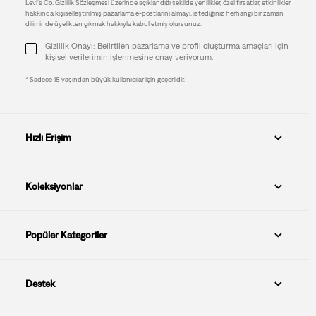
Levi's Co. Gizlilik Sözleşmesi üzerinde açıklandığı şekilde yenilikler, özel fırsatlar, etkinlikler
hakkında kişiselleştirilmiş pazarlama e-postlarını almayı, istediğiniz herhangi bir zaman
diliminde üyelikten çıkmak hakkıyla kabul etmiş olursunuz.
Gizlilik Onayı: Belirtilen pazarlama ve profil oluşturma amaçları için
kişisel verilerimin işlenmesine onay veriyorum.
* Sadece 18 yaşından büyük kullanıcılar için geçerlidir.
Hızlı Erişim
Koleksiyonlar
Popüler Kategoriler
Destek