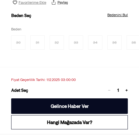
Favorilerime Ekle
Paylaş
Bedenini Bul
Beden Seç
Beden
30
31
32
33
34
36
38
Fiyat Geçerlilik Tarihi: 1.12.2025 03:00:00
Adet Seç
Gelince Haber Ver
Hangi Mağazada Var?