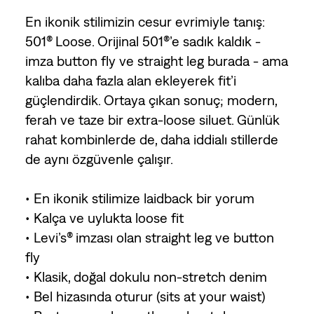
En ikonik stilimizin cesur evrimiyle tanış:
501® Loose. Orijinal 501®’e sadık kaldık -
imza button fly ve straight leg burada - ama
kalıba daha fazla alan ekleyerek fit’i
güçlendirdik. Ortaya çıkan sonuç; modern,
ferah ve taze bir extra-loose siluet. Günlük
rahat kombinlerde de, daha iddialı stillerde
de aynı özgüvenle çalışır.
• En ikonik stilimize laidback bir yorum
• Kalça ve uylukta loose fit
• Levi’s® imzası olan straight leg ve button
fly
• Klasik, doğal dokulu non-stretch denim
• Bel hizasında oturur (sits at your waist)