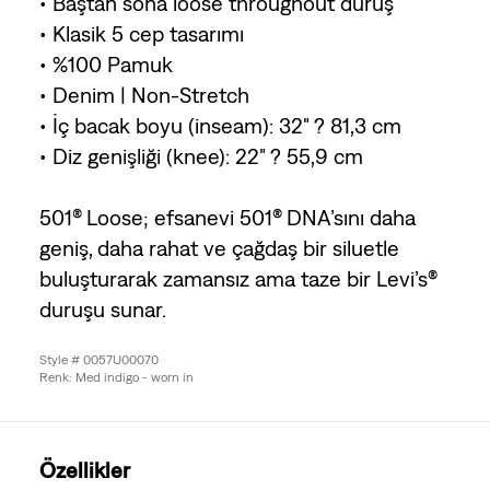
• Baştan sona loose throughout duruş
• Klasik 5 cep tasarımı
• %100 Pamuk
• Denim | Non-Stretch
• İç bacak boyu (inseam): 32" ? 81,3 cm
• Diz genişliği (knee): 22" ? 55,9 cm
501® Loose; efsanevi 501® DNA’sını daha
geniş, daha rahat ve çağdaş bir siluetle
buluşturarak zamansız ama taze bir Levi’s®
duruşu sunar.
Style # 0057U00070
Renk: Med indigo - worn in
Özellikler