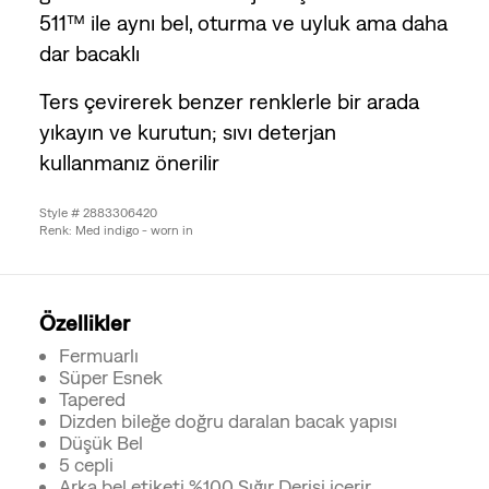
511™ ile aynı bel, oturma ve uyluk ama daha
dar bacaklı
Ters çevirerek benzer renklerle bir arada
yıkayın ve kurutun; sıvı deterjan
kullanmanız önerilir
Style # 2883306420
Renk: Med indigo - worn in
Özellikler
Fermuarlı
Süper Esnek
Tapered
Dizden bileğe doğru daralan bacak yapısı
Düşük Bel
5 cepli
Arka bel etiketi %100 Sığır Derisi içerir