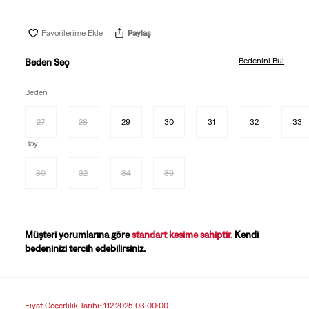
Favorilerime Ekle
Paylaş
Bedenini Bul
Beden Seç
Beden
27
28
29
30
31
32
33
Boy
30
32
34
36
Müşteri yorumlarına göre
standart kesime sahiptir.
Kendi
bedeninizi tercih edebilirsiniz.
Fiyat Geçerlilik Tarihi: 1.12.2025 03:00:00