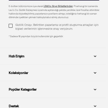
E-bülten bölümümüze üye olarak
LS&Co. Grup Şirketlerinden
herhangi bir zamanda
Levi's Co. Gizlilik Sözleşmesi üzerinde açıklandığı şekilde yenilikler, özel fırsatlar, etkinlikler
hakkında kişiselleştirilmiş pazarlama e-postlarını almayı, istediğiniz herhangi bir zaman
diliminde üyelikten çıkmak hakkıyla kabul etmiş olursunuz.
Gizlilik Onayı: Belirtilen pazarlama ve profil oluşturma amaçları için
kişisel verilerimin işlenmesine onay veriyorum.
* Sadece 18 yaşından büyük kullanıcılar için geçerlidir.
Hızlı Erişim
Koleksiyonlar
Popüler Kategoriler
Destek