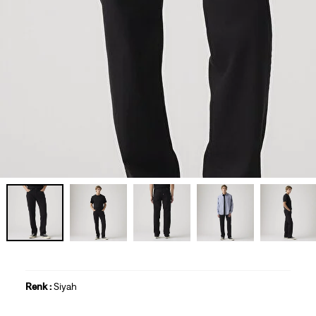
Renk :
Siyah