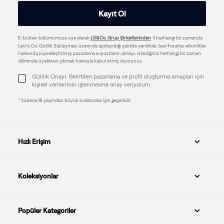
Kayıt Ol
E-bülten bölümümüze üye olarak
LS&Co. Grup Şirketlerinden
herhangi bir zamanda
Levi's Co. Gizlilik Sözleşmesi üzerinde açıklandığı şekilde yenilikler, özel fırsatlar, etkinlikler
hakkında kişiselleştirilmiş pazarlama e-postlarını almayı, istediğiniz herhangi bir zaman
diliminde üyelikten çıkmak hakkıyla kabul etmiş olursunuz.
Gizlilik Onayı: Belirtilen pazarlama ve profil oluşturma amaçları için
kişisel verilerimin işlenmesine onay veriyorum.
* Sadece 18 yaşından büyük kullanıcılar için geçerlidir.
Hızlı Erişim
Koleksiyonlar
Popüler Kategoriler