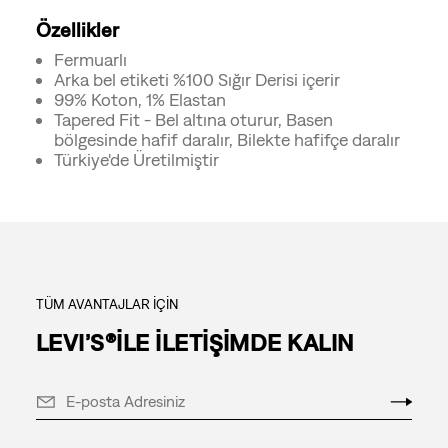
Özellikler
Fermuarlı
Arka bel etiketi %100 Sığır Derisi içerir
99% Koton, 1% Elastan
Tapered Fit - Bel altına oturur, Basen
bölgesinde hafif daralır, Bilekte hafifçe daralır
Türkiye'de Üretilmiştir
TÜM AVANTAJLAR İÇİN
LEVI’S®İLE İLETİŞİMDE KALIN