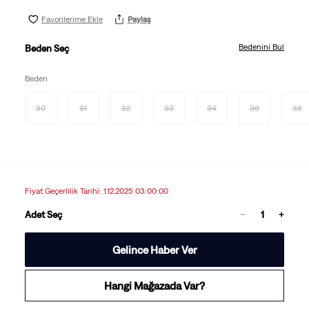
Favorilerime Ekle
Paylaş
Bedenini Bul
Beden Seç
Beden
30
31
32
33
34
36
38
Fiyat Geçerlilik Tarihi: 1.12.2025 03:00:00
Adet Seç
Gelince Haber Ver
Hangi Mağazada Var?