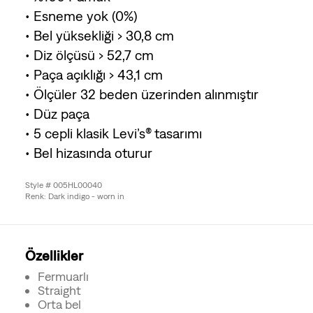
• Esneme yok (0%)
• Bel yüksekliği › 30,8 cm
• Diz ölçüsü › 52,7 cm
• Paça açıklığı › 43,1 cm
• Ölçüler 32 beden üzerinden alınmıştır
• Düz paça
• 5 cepli klasik Levi’s® tasarımı
• Bel hizasında oturur
Style # 005HL00040
Renk: Dark indigo - worn in
Özellikler
Fermuarlı
Straight
Orta bel