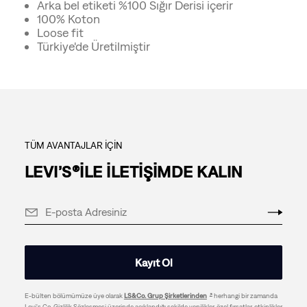
Arka bel etiketi %100 Sığır Derisi içerir
100% Koton
Loose fit
Türkiye'de Üretilmiştir
TÜM AVANTAJLAR İÇİN
LEVI’S®İLE İLETİŞİMDE KALIN
Kayıt Ol
E-bülten bölümümüze üye olarak
LS&Co. Grup Şirketlerinden
herhangi bir zamanda
Levi's Co. Gizlilik Sözleşmesi üzerinde açıklandığı şekilde yenilikler, özel fırsatlar, etkinlikler