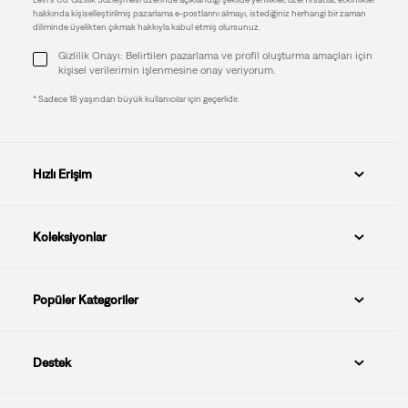
hakkında kişiselleştirilmiş pazarlama e-postlarını almayı, istediğiniz herhangi bir zaman
diliminde üyelikten çıkmak hakkıyla kabul etmiş olursunuz.
Gizlilik Onayı: Belirtilen pazarlama ve profil oluşturma amaçları için
kişisel verilerimin işlenmesine onay veriyorum.
* Sadece 18 yaşından büyük kullanıcılar için geçerlidir.
Hızlı Erişim
Koleksiyonlar
Popüler Kategoriler
Destek