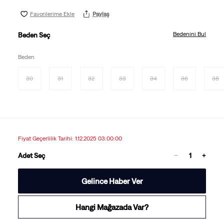
Favorilerime Ekle
Paylaş
Bedenini Bul
Beden Seç
Beden
30
31
32
33
34
36
38
Fiyat Geçerlilik Tarihi: 1.12.2025 03:00:00
Adet Seç
Gelince Haber Ver
Hangi Mağazada Var?