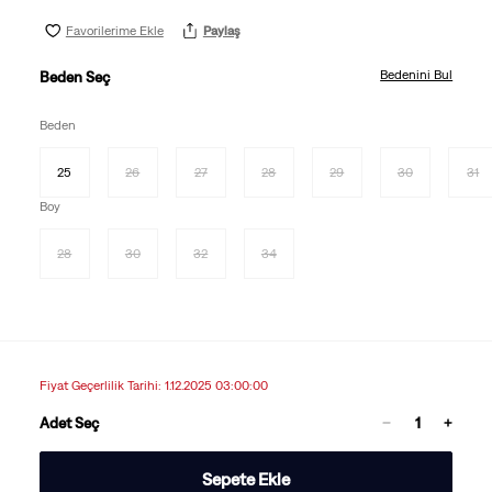
Favorilerime Ekle
Paylaş
Bedenini Bul
Beden Seç
Beden
25
26
27
28
29
30
31
Boy
28
30
32
34
Fiyat Geçerlilik Tarihi: 1.12.2025 03:00:00
Adet Seç
Sepete Ekle