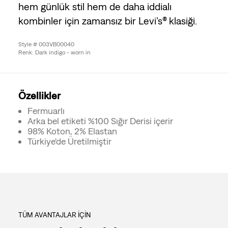
hem günlük stil hem de daha iddialı
kombinler için zamansız bir Levi’s® klasiği.
Style # 003VB00040
Renk: Dark indigo - worn in
Özellikler
Fermuarlı
Arka bel etiketi %100 Sığır Derisi içerir
98% Koton, 2% Elastan
Türkiye'de Üretilmiştir
TÜM AVANTAJLAR İÇİN