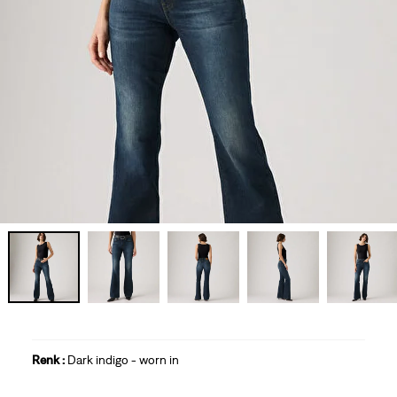
Renk :
Dark indigo - worn in