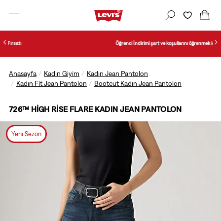
Öğrenci İndirimi şart ve koşullarını öğrenmek için tıklayın.
Anasayfa
Kadın Giyim
Kadın Jean Pantolon
Kadın Fit Jean Pantolon
Bootcut Kadın Jean Pantolon
726™ HIGH RISE FLARE KADIN JEAN PANTOLON
Yeni Sezon
1/5