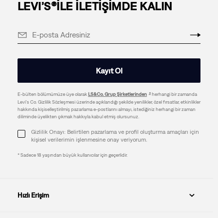
LEVI’S®İLE İLETİŞİMDE KALIN
Kayıt Ol
E-bülten bölümümüze üye olarak
LS&Co. Grup Şirketlerinden
herhangi bir zamanda
Levi's Co. Gizlilik Sözleşmesi üzerinde açıklandığı şekilde yenilikler, özel fırsatlar, etkinlikler
hakkında kişiselleştirilmiş pazarlama e-postlarını almayı, istediğiniz herhangi bir zaman
diliminde üyelikten çıkmak hakkıyla kabul etmiş olursunuz.
Gizlilik Onayı: Belirtilen pazarlama ve profil oluşturma amaçları için
kişisel verilerimin işlenmesine onay veriyorum.
* Sadece 18 yaşından büyük kullanıcılar için geçerlidir.
Hızlı Erişim