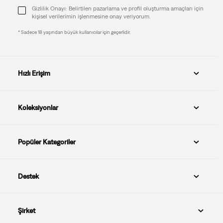
Gizlilik Onayı: Belirtilen pazarlama ve profil oluşturma amaçları için
kişisel verilerimin işlenmesine onay veriyorum.
* Sadece 18 yaşından büyük kullanıcılar için geçerlidir.
Hızlı Erişim
Koleksiyonlar
Popüler Kategoriler
Destek
Şirket