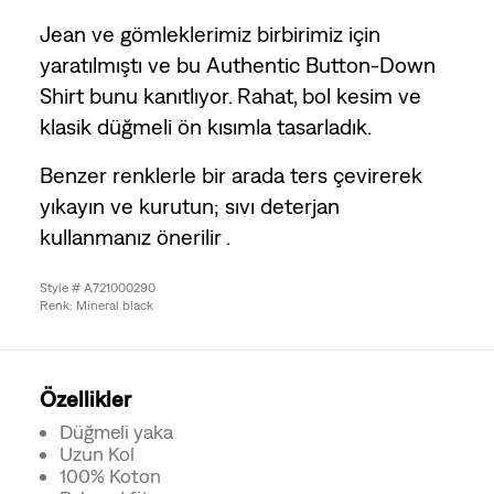
Jean ve gömleklerimiz birbirimiz için
yaratılmıştı ve bu Authentic Button-Down
Shirt bunu kanıtlıyor. Rahat, bol kesim ve
klasik düğmeli ön kısımla tasarladık.
Benzer renklerle bir arada ters çevirerek
yıkayın ve kurutun; sıvı deterjan
kullanmanız önerilir .
Style # A721000290
Renk: Mineral black
Özellikler
Düğmeli yaka
Uzun Kol
100% Koton