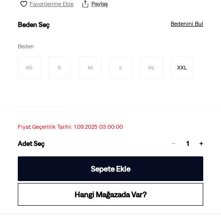
Favorilerime Ekle
Paylaş
Bedenini Bul
Beden Seç
Beden
XS
S
M
L
XL
XXL
Fiyat Geçerlilik Tarihi: 1.09.2025 03:00:00
Adet Seç
Sepete Ekle
Hangi Mağazada Var?