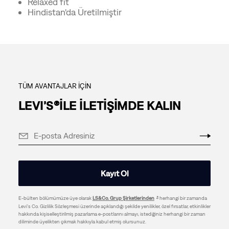
Relaxed fit
Hindistan'da Üretilmiştir
TÜM AVANTAJLAR İÇİN
LEVI’S®İLE İLETİŞİMDE KALIN
Kayıt Ol
E-bülten bölümümüze üye olarak
LS&Co. Grup Şirketlerinden
herhangi bir zamanda
Levi's Co. Gizlilik Sözleşmesi üzerinde açıklandığı şekilde yenilikler, özel fırsatlar, etkinlikler
hakkında kişiselleştirilmiş pazarlama e-postlarını almayı, istediğiniz herhangi bir zaman
diliminde üyelikten çıkmak hakkıyla kabul etmiş olursunuz.