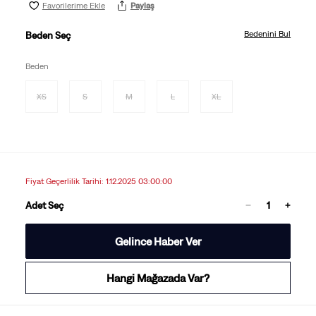
Favorilerime Ekle
Paylaş
Bedenini Bul
Beden Seç
Beden
XS
S
M
L
XL
Fiyat Geçerlilik Tarihi: 1.12.2025 03:00:00
Adet Seç
Gelince Haber Ver
Hangi Mağazada Var?