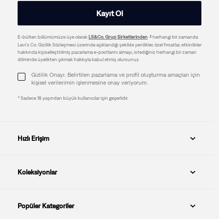
Kayıt Ol
E-bülten bölümümüze üye olarak
LS&Co. Grup Şirketlerinden
herhangi bir zamanda
Levi's Co. Gizlilik Sözleşmesi üzerinde açıklandığı şekilde yenilikler, özel fırsatlar, etkinlikler
hakkında kişiselleştirilmiş pazarlama e-postlarını almayı, istediğiniz herhangi bir zaman
diliminde üyelikten çıkmak hakkıyla kabul etmiş olursunuz.
Gizlilik Onayı: Belirtilen pazarlama ve profil oluşturma amaçları için
kişisel verilerimin işlenmesine onay veriyorum.
* Sadece 18 yaşından büyük kullanıcılar için geçerlidir.
Hızlı Erişim
Koleksiyonlar
Popüler Kategoriler