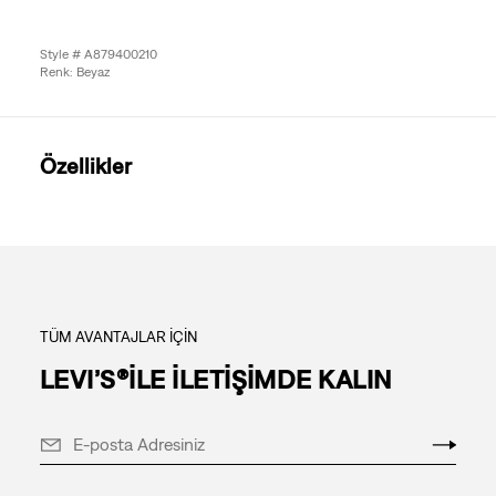
Style # A879400210
Renk: Beyaz
Özellikler
TÜM AVANTAJLAR İÇİN
LEVI’S®İLE İLETİŞİMDE KALIN