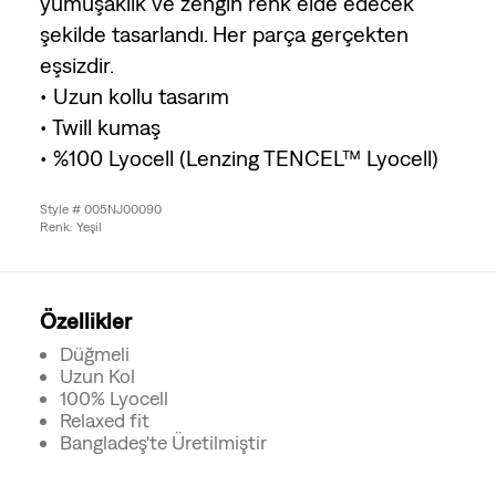
yumuşaklık ve zengin renk elde edecek
şekilde tasarlandı. Her parça gerçekten
eşsizdir.
• Uzun kollu tasarım
• Twill kumaş
• %100 Lyocell (Lenzing TENCEL™ Lyocell)
Style # 005NJ00090
Renk: Yeşil
Özellikler
Düğmeli
Uzun Kol
100% Lyocell
Relaxed fit
Bangladeş'te Üretilmiştir