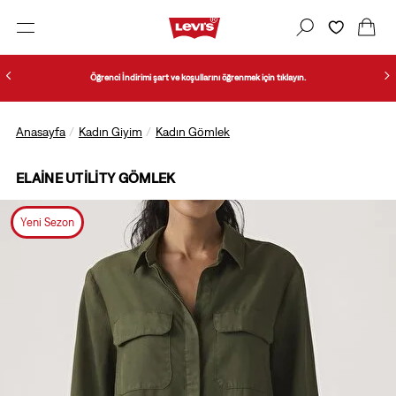
Öğrenci İndirimi şart ve koşullarını öğrenmek için tıklayın.
Anasayfa
Kadın Giyim
Kadın Gömlek
ELAINE UTILITY GÖMLEK
Yeni Sezon
1/3