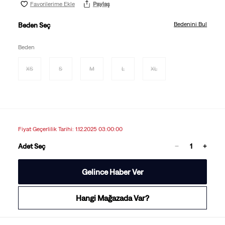
Favorilerime Ekle
Paylaş
Bedenini Bul
Beden Seç
Beden
XS
S
M
L
XL
Fiyat Geçerlilik Tarihi: 1.12.2025 03:00:00
Adet Seç
Gelince Haber Ver
Hangi Mağazada Var?