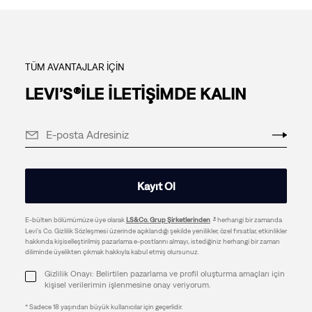
TÜM AVANTAJLAR İÇİN
LEVI’S®İLE İLETİŞİMDE KALIN
Kayıt Ol
E-bülten bölümümüze üye olarak
LS&Co. Grup Şirketlerinden
herhangi bir zamanda
Levi's Co. Gizlilik Sözleşmesi üzerinde açıklandığı şekilde yenilikler, özel fırsatlar, etkinlikler
hakkında kişiselleştirilmiş pazarlama e-postlarını almayı, istediğiniz herhangi bir zaman
diliminde üyelikten çıkmak hakkıyla kabul etmiş olursunuz.
Gizlilik Onayı: Belirtilen pazarlama ve profil oluşturma amaçları için
kişisel verilerimin işlenmesine onay veriyorum.
* Sadece 18 yaşından büyük kullanıcılar için geçerlidir.