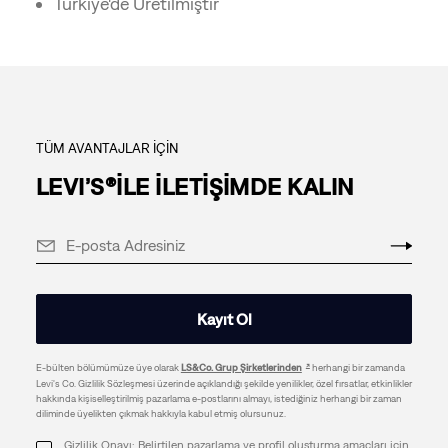
Türkiye'de Üretilmiştir
TÜM AVANTAJLAR İÇİN
LEVI’S®İLE İLETİŞİMDE KALIN
Kayıt Ol
E-bülten bölümümüze üye olarak
LS&Co. Grup Şirketlerinden
herhangi bir zamanda
Levi's Co. Gizlilik Sözleşmesi üzerinde açıklandığı şekilde yenilikler, özel fırsatlar, etkinlikler
hakkında kişiselleştirilmiş pazarlama e-postlarını almayı, istediğiniz herhangi bir zaman
diliminde üyelikten çıkmak hakkıyla kabul etmiş olursunuz.
Gizlilik Onayı: Belirtilen pazarlama ve profil oluşturma amaçları için