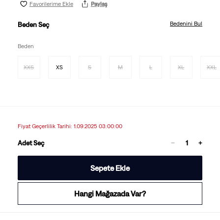
Favorilerime Ekle
Paylaş
Bedenini Bul
Beden Seç
Beden
XXS
XS
S
M
L
XL
XXL
Fiyat Geçerlilik Tarihi: 1.09.2025 03:00:00
Adet Seç
Sepete Ekle
Hangi Mağazada Var?