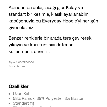
Adından da anlaşılacağı gibi. Kolay ve
standart bir kesimle, klasik ayarlanabilir
kapüşonuyla bu Everyday Hoodie'yi her gün
giyeceksiniz.
Benzer renklerle bir arada ters çevirerek
yıkayın ve kurutun; sıvı deterjan
kullanmanız önerilir .
Style # 001TZ00050
Renk: Kırmızı
Özellikler
Uzun Kol
58% Pamuk, 39% Polyester, 3% Elastan
Standart fit