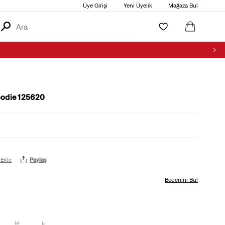
Üye Girişi
Yeni Üyelik
Mağaza Bul
odie 125620
 Ekle
Paylaş
Bedenini Bul
M
L