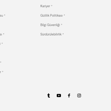
Kariyer
su
Gizlilik Politikası
Bilgi Güvenliği
sı
Sürdürülebilirlik
i
r