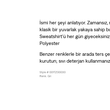
İsmi her şeyi anlatıyor. Zamansız,
klasik bir yuvarlak yakaya sahip 
Sweatshirt'ü her gün giyeceksiniz
Polyester
Benzer renklerle bir arada ters çe
kurutun; sıvı deterjan kullanmanız 
Style # 001TZ00030
Renk: Gri