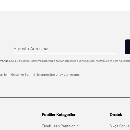
anda Levi's Co. Gizlilik Sözleşmesi üzerinde açıklandığı şekilde yenilikler, özel fırsatlar, etkinlikler hakkınd
arı için kişisel verilerimin işlenmesine onay veriyorum.
Popüler Kategoriler
Destek
Erkek Jean Pantolon
Sıkça Sorula