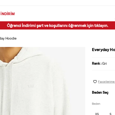
İNDIRIM
Öğrenci İndirimi şart ve koşullarını öğrenmek için tıklayın.
day Hoodie
Everyday Ho
Renk :
Gri
Favorilerime
Beden Seç
Beden
XS
S