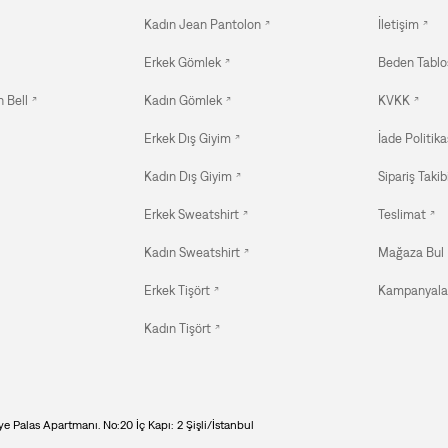
Kadın Jean Pantolon
İletişim
Erkek Gömlek
Beden Tablo
 Bell
Kadın Gömlek
KVKK
Erkek Dış Giyim
İade Politika
Kadın Dış Giyim
Sipariş Takib
Erkek Sweatshirt
Teslimat
Kadın Sweatshirt
Mağaza Bul
Erkek Tişört
Kampanyala
Kadın Tişört
e Palas Apartmanı. No:20 İç Kapı: 2 Şişli/İstanbul
2.699,90 TL
Beden: Seçiniz