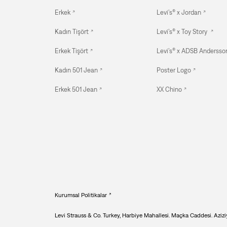
Erkek
Levi’s® x Jordan
Kadın Tişört
Levi’s® x Toy Story
Erkek Tişört
Levi’s® x ADSB Andersson
Kadın 501 Jean
Poster Logo
Erkek 501 Jean
XX Chino
Kurumsal Politikalar
Levi Strauss & Co. Turkey, Harbiye Mahallesi. Maçka Caddesi. Aziziy