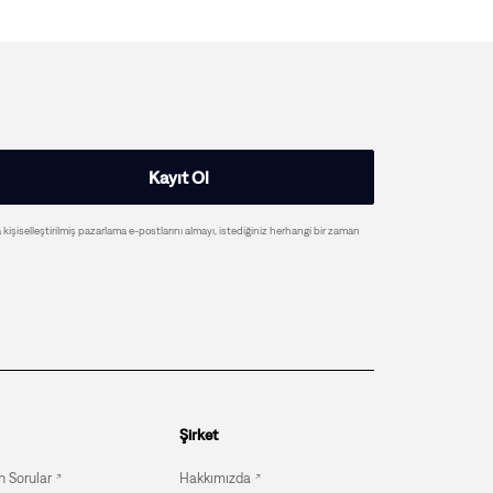
Kayıt Ol
a kişiselleştirilmiş pazarlama e-postlarını almayı, istediğiniz herhangi bir zaman
Şirket
n Sorular
Hakkımızda