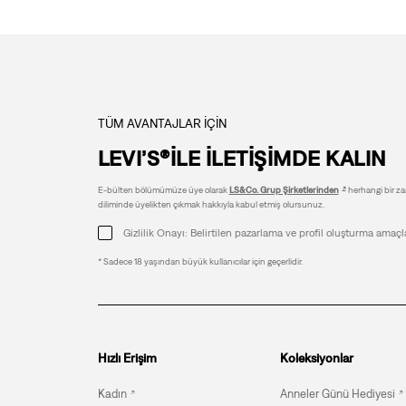
TÜM AVANTAJLAR İÇİN
LEVI’S®İLE İLETİŞİMDE KALIN
E-bülten bölümümüze üye olarak
LS&Co. Grup Şirketlerinden
herhangi bir zam
diliminde üyelikten çıkmak hakkıyla kabul etmiş olursunuz.
Gizlilik Onayı: Belirtilen pazarlama ve profil oluşturma amaçl
* Sadece 18 yaşından büyük kullanıcılar için geçerlidir.
Hızlı Erişim
Koleksiyonlar
Kadın
Anneler Günü Hediyesi