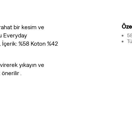
Özel
 rahat bir kesim ve
bu Everyday
58
Tü
. İçerik: %58 Koton %42
virerek yıkayın ve
önerilir .