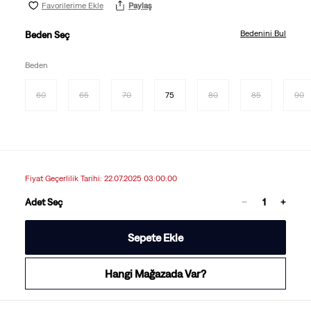
Favorilerime Ekle
Paylaş
Bedenini Bul
Beden Seç
Beden
60
65
70
75
80
85
90
Fiyat Geçerlilik Tarihi: 22.07.2025 03:00:00
Adet Seç
Sepete Ekle
Hangi Mağazada Var?