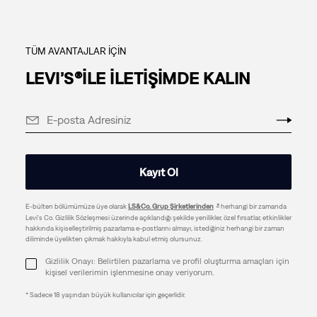
TÜM AVANTAJLAR İÇİN
LEVI’S®İLE İLETİŞİMDE KALIN
Kayıt Ol
E-bülten bölümümüze üye olarak
LS&Co. Grup Şirketlerinden
herhangi bir zamanda
Levi's Co. Gizlilik Sözleşmesi üzerinde açıklandığı şekilde yenilikler, özel fırsatlar, etkinlikler
hakkında kişiselleştirilmiş pazarlama e-postlarını almayı, istediğiniz herhangi bir zaman
diliminde üyelikten çıkmak hakkıyla kabul etmiş olursunuz.
Gizlilik Onayı: Belirtilen pazarlama ve profil oluşturma amaçları için
kişisel verilerimin işlenmesine onay veriyorum.
* Sadece 18 yaşından büyük kullanıcılar için geçerlidir.