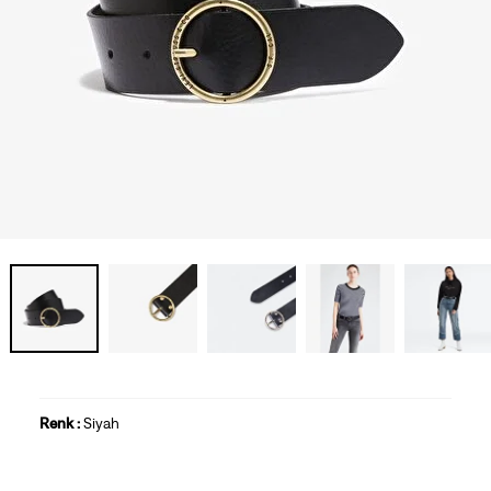
Renk :
Siyah