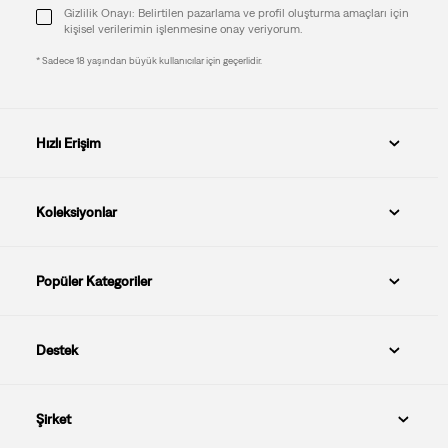
Gizlilik Onayı: Belirtilen pazarlama ve profil oluşturma amaçları için
kişisel verilerimin işlenmesine onay veriyorum.
* Sadece 18 yaşından büyük kullanıcılar için geçerlidir.
Hızlı Erişim
Koleksiyonlar
Popüler Kategoriler
Destek
Şirket