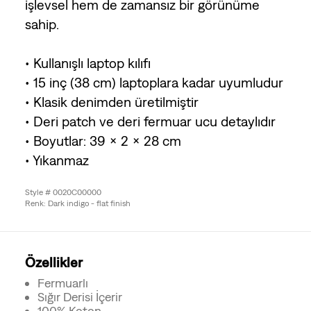
işlevsel hem de zamansız bir görünüme
sahip.
• Kullanışlı laptop kılıfı
• 15 inç (38 cm) laptoplara kadar uyumludur
• Klasik denimden üretilmiştir
• Deri patch ve deri fermuar ucu detaylıdır
• Boyutlar: 39 x 2 x 28 cm
• Yıkanmaz
Style # 0020C00000
Renk: Dark indigo - flat finish
Özellikler
Fermuarlı
Sığır Derisi İçerir
100% Koton