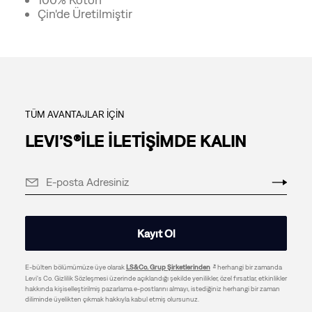
Çin'de Üretilmiştir
TÜM AVANTAJLAR İÇİN
LEVI’S®İLE İLETİŞİMDE KALIN
Kayıt Ol
E-bülten bölümümüze üye olarak
LS&Co. Grup Şirketlerinden
herhangi bir zamanda
Levi's Co. Gizlilik Sözleşmesi üzerinde açıklandığı şekilde yenilikler, özel fırsatlar, etkinlikler
hakkında kişiselleştirilmiş pazarlama e-postlarını almayı, istediğiniz herhangi bir zaman
diliminde üyelikten çıkmak hakkıyla kabul etmiş olursunuz.