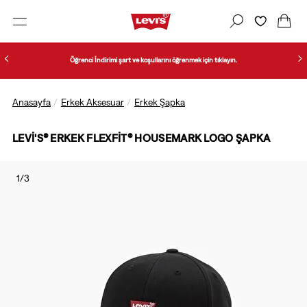
Öğrenci İndirimi şart ve koşullarını öğrenmek için tıklayın.
Anasayfa
Erkek Aksesuar
Erkek Şapka
LEVI'S® ERKEK FLEXFIT® HOUSEMARK LOGO ŞAPKA
1/3