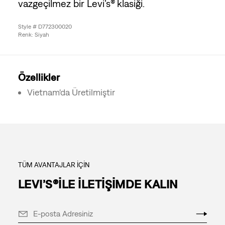
vazgeçilmez bir Levi’s® klasiği.
Style # D772300020
Renk: Siyah
Özellikler
Vietnam'da Üretilmiştir
TÜM AVANTAJLAR İÇİN
LEVI’S®İLE İLETİŞİMDE KALIN