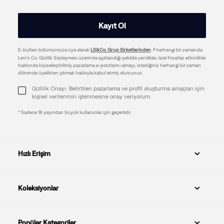
Kayıt Ol
E-bülten bölümümüze üye olarak
LS&Co. Grup Şirketlerinden
herhangi bir zamanda
Levi's Co. Gizlilik Sözleşmesi üzerinde açıklandığı şekilde yenilikler, özel fırsatlar, etkinlikler
hakkında kişiselleştirilmiş pazarlama e-postlarını almayı, istediğiniz herhangi bir zaman
diliminde üyelikten çıkmak hakkıyla kabul etmiş olursunuz.
Gizlilik Onayı: Belirtilen pazarlama ve profil oluşturma amaçları için
kişisel verilerimin işlenmesine onay veriyorum.
* Sadece 18 yaşından büyük kullanıcılar için geçerlidir.
Hızlı Erişim
Koleksiyonlar
Popüler Kategoriler