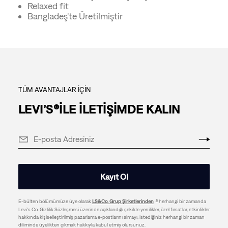
Relaxed fit
Bangladeş'te Üretilmiştir
TÜM AVANTAJLAR İÇİN
LEVI’S®İLE İLETİŞİMDE KALIN
Kayıt Ol
E-bülten bölümümüze üye olarak
LS&Co. Grup Şirketlerinden
herhangi bir zamanda
Levi's Co. Gizlilik Sözleşmesi üzerinde açıklandığı şekilde yenilikler, özel fırsatlar, etkinlikler
hakkında kişiselleştirilmiş pazarlama e-postlarını almayı, istediğiniz herhangi bir zaman
diliminde üyelikten çıkmak hakkıyla kabul etmiş olursunuz.