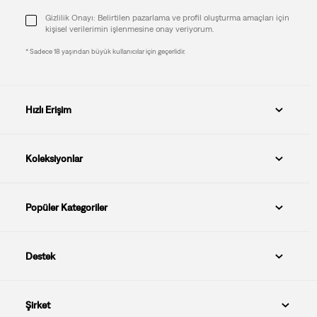
Gizlilik Onayı: Belirtilen pazarlama ve profil oluşturma amaçları için
kişisel verilerimin işlenmesine onay veriyorum.
* Sadece 18 yaşından büyük kullanıcılar için geçerlidir.
Hızlı Erişim
Koleksiyonlar
Popüler Kategoriler
Destek
Şirket