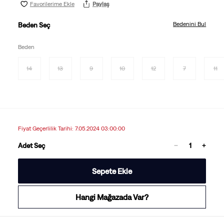
Favorilerime Ekle
Paylaş
Bedenini Bul
Beden Seç
Beden
14
13
9
10
12
7
11
Fiyat Geçerlilik Tarihi: 7.05.2024 03:00:00
Adet Seç
Sepete Ekle
Hangi Mağazada Var?