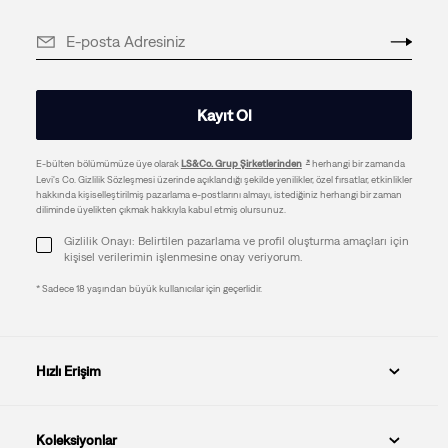
Kayıt Ol
E-bülten bölümümüze üye olarak
LS&Co. Grup Şirketlerinden
herhangi bir zamanda
Levi's Co. Gizlilik Sözleşmesi üzerinde açıklandığı şekilde yenilikler, özel fırsatlar, etkinlikler
hakkında kişiselleştirilmiş pazarlama e-postlarını almayı, istediğiniz herhangi bir zaman
diliminde üyelikten çıkmak hakkıyla kabul etmiş olursunuz.
Gizlilik Onayı: Belirtilen pazarlama ve profil oluşturma amaçları için
kişisel verilerimin işlenmesine onay veriyorum.
* Sadece 18 yaşından büyük kullanıcılar için geçerlidir.
Hızlı Erişim
Koleksiyonlar