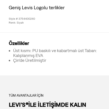
Geniş Levis Logolu terlikler
Style # 3754400240
Renk: Siyah
Özellikler
Üst kısmı: PU baskılı ve kabartmalı üst Taban:
Kalıplanmış EVA
Çin'de Üretilmiştir
TÜM AVANTAJLAR İÇİN
LEVI’S®İLE İLETİŞİMDE KALIN