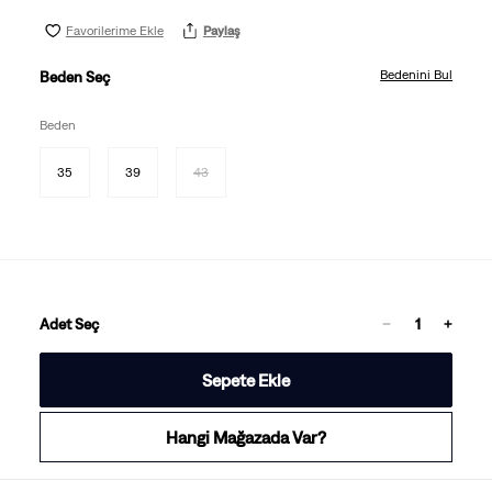
Favorilerime Ekle
Paylaş
Bedenini Bul
Beden Seç
Beden
35
39
43
Adet Seç
Sepete Ekle
Hangi Mağazada Var?