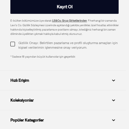
Kayıt Ol
E-bülten bölümümüze üye olarak
LS&Co. Grup Şirketlerinden
herhangi bir zamanda
Levi's Co. Gizlilik Sözleşmesi üzerinde açıklandığı şekilde yenilikler, özel fırsatlar, etkinlikler
hakkında kişiselleştirilmiş pazarlama e-postlarını almayı, istediğiniz herhangi bir zaman
diliminde üyelikten çıkmak hakkıyla kabul etmiş olursunuz.
Gizlilik Onayı: Belirtilen pazarlama ve profil oluşturma amaçları için
kişisel verilerimin işlenmesine onay veriyorum.
* Sadece 18 yaşından büyük kullanıcılar için geçerlidir.
Hızlı Erişim
Koleksiyonlar
Popüler Kategoriler