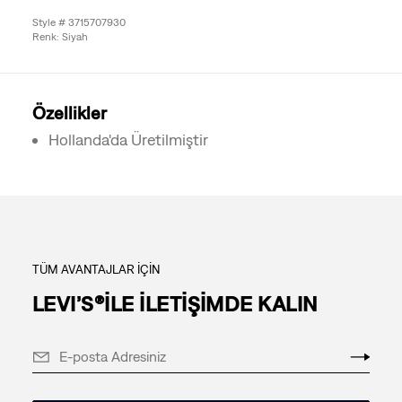
Style # 3715707930
Renk: Siyah
Özellikler
Hollanda'da Üretilmiştir
TÜM AVANTAJLAR İÇİN
LEVI’S®İLE İLETİŞİMDE KALIN