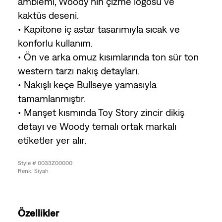
amblemi, Woody’nin çizme logosu ve
kaktüs deseni.
• Kapitone iç astar tasarımıyla sıcak ve
konforlu kullanım.
• Ön ve arka omuz kısımlarında ton sür ton
western tarzı nakış detayları.
• Nakışlı keçe Bullseye yamasıyla
tamamlanmıştır.
• Manşet kısmında Toy Story zincir dikiş
detayı ve Woody temalı ortak markalı
etiketler yer alır.
Style # 0033Z00000
Renk: Siyah
Özellikler