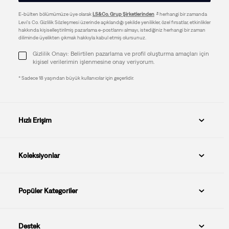
E-bülten bölümümüze üye olarak
LS&Co. Grup Şirketlerinden
herhangi bir zamanda
Levi's Co. Gizlilik Sözleşmesi üzerinde açıklandığı şekilde yenilikler, özel fırsatlar, etkinlikler
hakkında kişiselleştirilmiş pazarlama e-postlarını almayı, istediğiniz herhangi bir zaman
diliminde üyelikten çıkmak hakkıyla kabul etmiş olursunuz.
Gizlilik Onayı: Belirtilen pazarlama ve profil oluşturma amaçları için
kişisel verilerimin işlenmesine onay veriyorum.
* Sadece 18 yaşından büyük kullanıcılar için geçerlidir.
Hızlı Erişim
Koleksiyonlar
Popüler Kategoriler
Destek