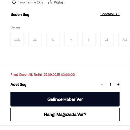
Favorilerime Ekle
Paylaş
Bedenini Bul
Beden Seç
Beden
XXS
XS
S
M
L
XL
2XL
Fiyat Geçerlilik Tarihi: 25.09.2025 03:00:00
Adet Seç
Gelince Haber Ver
Hangi Mağazada Var?