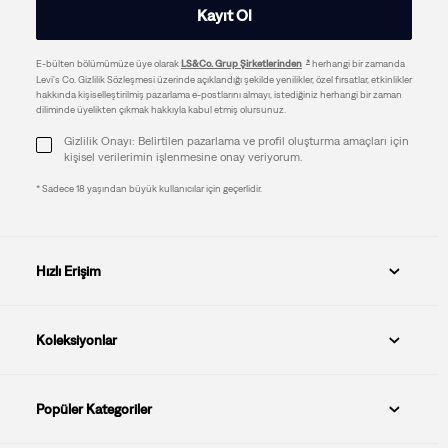
Kayıt Ol
E-bülten bölümümüze üye olarak
LS&Co. Grup Şirketlerinden
herhangi bir zamanda
Levi's Co. Gizlilik Sözleşmesi üzerinde açıklandığı şekilde yenilikler, özel fırsatlar, etkinlikler
hakkında kişiselleştirilmiş pazarlama e-postlarını almayı, istediğiniz herhangi bir zaman
diliminde üyelikten çıkmak hakkıyla kabul etmiş olursunuz.
Gizlilik Onayı: Belirtilen pazarlama ve profil oluşturma amaçları için
kişisel verilerimin işlenmesine onay veriyorum.
* Sadece 18 yaşından büyük kullanıcılar için geçerlidir.
Hızlı Erişim
Koleksiyonlar
Popüler Kategoriler