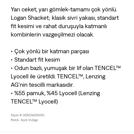
Yarı ceket, yarı gömlek-tamamı çok yönlü.
Logan Shacket; klasik sivri yakası, standart
fit kesimi ve rahat duruşuyla katmanlı
kombinlerin vazgeçilmezi olacak.
• Çok yönlü bir katman parçası
• Standart fit kesim
• Odun bazlı, yumuşak bir lif olan TENCEL™
Lyocell ile üretildi. TENCEL™, Lenzing
AG’nin tescilli markasıdır.
• %55 pamuk, %45 Lyocell (Lenzing
TENCEL™ Lyocell)
Style # 005DW00010
Renk: Açık Indigo