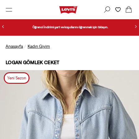
Öğrenci İndirimi şart ve koşullarını öğrenmek için tıklayın.
Anasayfa
Kadın Giyim
LOGAN GÖMLEK CEKET
Yeni Sezon
1/6