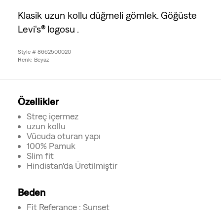
Klasik uzun kollu düğmeli gömlek. Göğüste
Levi's® logosu .
Style # 8662500020
Renk: Beyaz
Özellikler
Streç içermez
uzun kollu
Vücuda oturan yapı
100% Pamuk
Slim fit
Hindistan'da Üretilmiştir
Beden
Fit Referance : Sunset