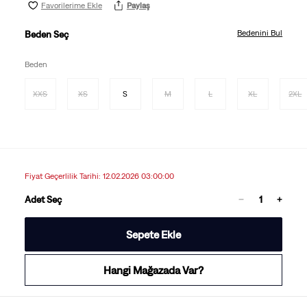
Favorilerime Ekle
Paylaş
Bedenini Bul
Beden Seç
Beden
XXS
XS
S
M
L
XL
2XL
Fiyat Geçerlilik Tarihi: 12.02.2026 03:00:00
Adet Seç
Sepete Ekle
Hangi Mağazada Var?