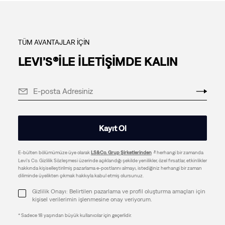
TÜM AVANTAJLAR İÇİN
LEVI’S®İLE İLETİŞİMDE KALIN
Kayıt Ol
E-bülten bölümümüze üye olarak
LS&Co. Grup Şirketlerinden
herhangi bir zamanda
Levi's Co. Gizlilik Sözleşmesi üzerinde açıklandığı şekilde yenilikler, özel fırsatlar, etkinlikler
hakkında kişiselleştirilmiş pazarlama e-postlarını almayı, istediğiniz herhangi bir zaman
diliminde üyelikten çıkmak hakkıyla kabul etmiş olursunuz.
Gizlilik Onayı: Belirtilen pazarlama ve profil oluşturma amaçları için
kişisel verilerimin işlenmesine onay veriyorum.
* Sadece 18 yaşından büyük kullanıcılar için geçerlidir.