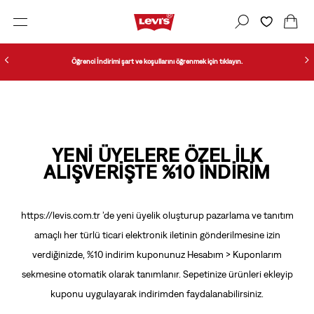
Öğrenci İndirimi şart ve koşullarını öğrenmek için tıklayın.
YENI ÜYELERE ÖZEL İLK
ALIŞVERIŞTE %10 İNDIRIM
https://levis.com.tr
’de yeni üyelik oluşturup pazarlama ve tanıtım
amaçlı her türlü ticari elektronik iletinin gönderilmesine izin
verdiğinizde, %10 indirim kuponunuz Hesabım > Kuponlarım
sekmesine otomatik olarak tanımlanır. Sepetinize ürünleri ekleyip
kuponu uygulayarak indirimden faydalanabilirsiniz.