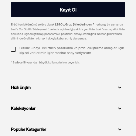
Kayıt Ol
E-bülten bölümümüze üye olarak
LS&Co. Grup Şirketlerinden
herhangi bir zamanda
Levi's Co. Gizlilik Sözleşmesi üzerinde açıklandığı şekilde yenilikler, özel fırsatlar, etkinlikler
hakkında kişiselleştirilmiş pazarlama e-postlarını almayı, istediğiniz herhangi bir zaman
diliminde üyelikten çıkmak hakkıyla kabul etmiş olursunuz.
Gizlilik Onayı: Belirtilen pazarlama ve profil oluşturma amaçları için
kişisel verilerimin işlenmesine onay veriyorum.
* Sadece 18 yaşından büyük kullanıcılar için geçerlidir.
Hızlı Erişim
Koleksiyonlar
Popüler Kategoriler