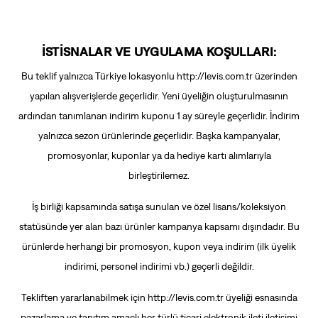
İSTISNALAR VE UYGULAMA KOŞULLARI:
Bu teklif yalnızca Türkiye lokasyonlu
http://levis.com.tr
üzerinden
yapılan alışverişlerde geçerlidir. Yeni üyeliğin oluşturulmasının
ardından tanımlanan indirim kuponu 1 ay süreyle geçerlidir. İndirim
yalnızca sezon ürünlerinde geçerlidir. Başka kampanyalar,
promosyonlar, kuponlar ya da hediye kartı alımlarıyla
birleştirilemez.
İş birliği kapsamında satışa sunulan ve özel lisans/koleksiyon
statüsünde yer alan bazı ürünler kampanya kapsamı dışındadır. Bu
ürünlerde herhangi bir promosyon, kupon veya indirim (ilk üyelik
indirimi, personel indirimi vb.) geçerli değildir.
Tekliften yararlanabilmek için
http://levis.com.tr
üyeliği esnasında
pazarlama ve tanıtım amaçlı her türlü ticari elektronik ileti iletişimi