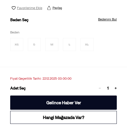
Favorilerime Ekle
Paylaş
Bedenini Bul
Beden Seç
Beden
XS
S
M
L
XL
Fiyat Geçerlilik Tarihi: 22.12.2025 03:00:00
Adet Seç
Gelince Haber Ver
Hangi Mağazada Var?