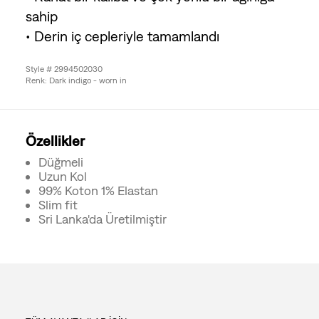
sahip
• Derin iç cepleriyle tamamlandı
Style # 2994502030
Renk: Dark indigo - worn in
Özellikler
Düğmeli
Uzun Kol
99% Koton 1% Elastan
Slim fit
Sri Lanka'da Üretilmiştir