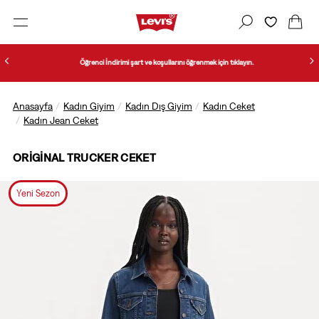
Öğrenci İndirimi şart ve koşullarını öğrenmek için tıklayın.
Anasayfa
Kadın Giyim
Kadın Dış Giyim
Kadın Ceket
Kadın Jean Ceket
ORIGINAL TRUCKER CEKET
Yeni Sezon
1/2