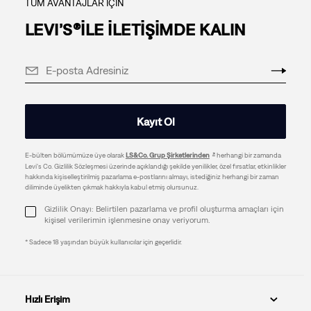
TÜM AVANTAJLAR İÇİN
LEVI’S®İLE İLETİŞİMDE KALIN
Kayıt Ol
E-bülten bölümümüze üye olarak
LS&Co. Grup Şirketlerinden
herhangi bir zamanda
Levi's Co. Gizlilik Sözleşmesi üzerinde açıklandığı şekilde yenilikler, özel fırsatlar, etkinlikler
hakkında kişiselleştirilmiş pazarlama e-postlarını almayı, istediğiniz herhangi bir zaman
diliminde üyelikten çıkmak hakkıyla kabul etmiş olursunuz.
Gizlilik Onayı: Belirtilen pazarlama ve profil oluşturma amaçları için
kişisel verilerimin işlenmesine onay veriyorum.
* Sadece 18 yaşından büyük kullanıcılar için geçerlidir.
Hızlı Erişim