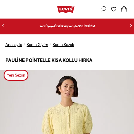
Yeni Üyeye Özel İlk Alışverişte %10 İNDİRİM
Anasayfa
Kadın Giyim
Kadın Kazak
PAULINE POINTELLE KISA KOLLU HIRKA
Yeni Sezon
1/2