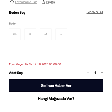
Favorilerime Ekle
Paylaş
Bedenini Bul
Beden Seç
Beden
XS
S
M
L
Fiyat Geçerlilik Tarihi: 1.12.2025 03:00:00
Adet Seç
Gelince Haber Ver
Hangi Mağazada Var?