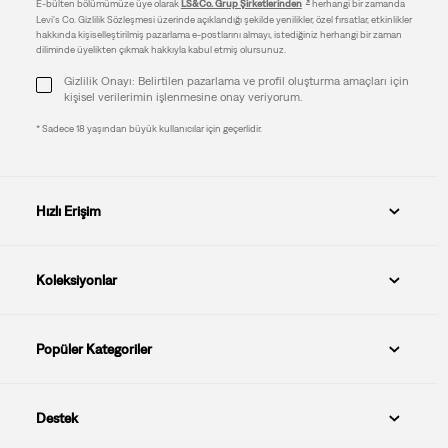
E-bülten bölümümüze üye olarak
LS&Co. Grup Şirketlerinden
herhangi bir zamanda
Levi's Co. Gizlilik Sözleşmesi üzerinde açıklandığı şekilde yenilikler, özel fırsatlar, etkinlikler
hakkında kişiselleştirilmiş pazarlama e-postlarını almayı, istediğiniz herhangi bir zaman
diliminde üyelikten çıkmak hakkıyla kabul etmiş olursunuz.
Gizlilik Onayı: Belirtilen pazarlama ve profil oluşturma amaçları için
kişisel verilerimin işlenmesine onay veriyorum.
* Sadece 18 yaşından büyük kullanıcılar için geçerlidir.
Hızlı Erişim
Koleksiyonlar
Popüler Kategoriler
Destek