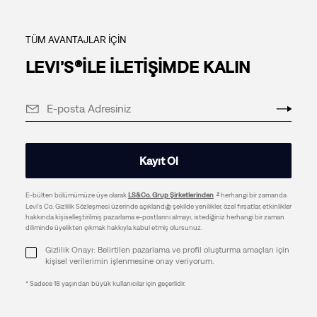
TÜM AVANTAJLAR İÇİN
LEVI’S®İLE İLETİŞİMDE KALIN
Kayıt Ol
E-bülten bölümümüze üye olarak
LS&Co. Grup Şirketlerinden
herhangi bir zamanda
Levi's Co. Gizlilik Sözleşmesi üzerinde açıklandığı şekilde yenilikler, özel fırsatlar, etkinlikler
hakkında kişiselleştirilmiş pazarlama e-postlarını almayı, istediğiniz herhangi bir zaman
diliminde üyelikten çıkmak hakkıyla kabul etmiş olursunuz.
Gizlilik Onayı: Belirtilen pazarlama ve profil oluşturma amaçları için
kişisel verilerimin işlenmesine onay veriyorum.
* Sadece 18 yaşından büyük kullanıcılar için geçerlidir.