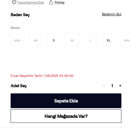
Favorilerime Ekle
Paylaş
Bedenini Bul
Beden Seç
Beden
XXS
XS
S
M
L
XL
2XL
Fiyat Geçerlilik Tarihi: 1.09.2025 03:00:00
Adet Seç
Sepete Ekle
Hangi Mağazada Var?