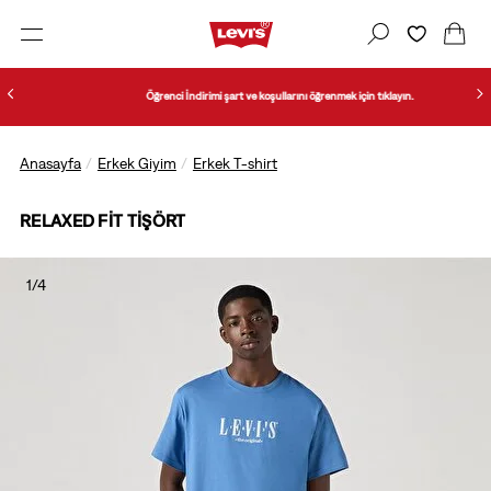
Öğrenci İndirimi şart ve koşullarını öğrenmek için tıklayın.
Anasayfa
Erkek Giyim
Erkek T-shirt
RELAXED FIT TIŞÖRT
1/4