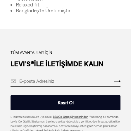
Relaxed fit
Bangladeş'te Üretilmiştir
TÜM AVANTAJLAR İÇİN
LEVI’S®İLE İLETİŞİMDE KALIN
Kayıt Ol
E-bülten bölümümüze üye olarak
LS&Co. Grup Şirketlerinden
herhangi bir zamanda
Levi's Co. Gizlilik Sözleşmesi üzerinde açıklandığı şekilde yenilikler, özel fırsatlar, etkinlikler
hakkında kişiselleştirilmiş pazarlama e-postlarını almayı, istediğiniz herhangi bir zaman
diliminde üyelikten çıkmak hakkıyla kabul etmiş olursunuz.