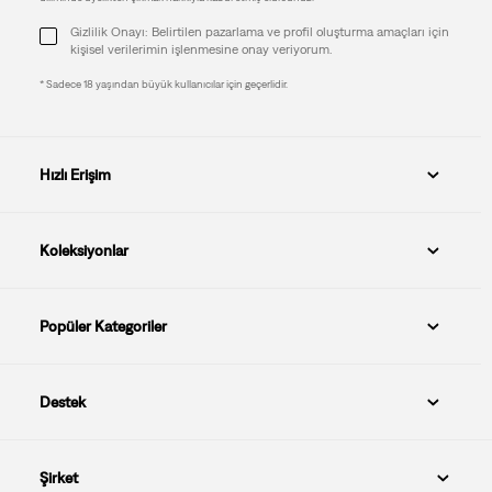
Gizlilik Onayı: Belirtilen pazarlama ve profil oluşturma amaçları için
kişisel verilerimin işlenmesine onay veriyorum.
* Sadece 18 yaşından büyük kullanıcılar için geçerlidir.
Hızlı Erişim
Koleksiyonlar
Popüler Kategoriler
Destek
Şirket