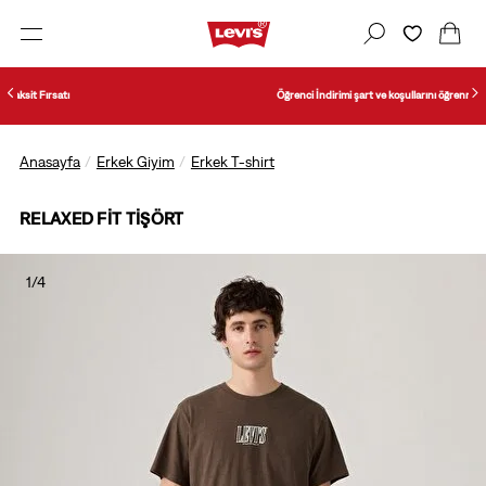
Öğrenci İndirimi şart ve koşullarını öğrenmek için tıklayın.
Anasayfa
Erkek Giyim
Erkek T-shirt
RELAXED FIT TIŞÖRT
1/4