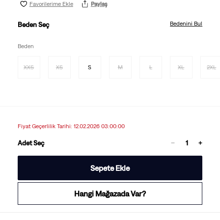
Favorilerime Ekle
Paylaş
Bedenini Bul
Beden Seç
Beden
XXS
XS
S
M
L
XL
2XL
Fiyat Geçerlilik Tarihi: 12.02.2026 03:00:00
Adet Seç
Sepete Ekle
Hangi Mağazada Var?