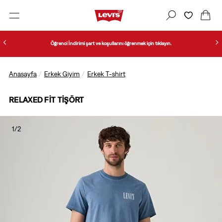
Öğrenci İndirimi şart ve koşullarını öğrenmek için tıklayın.
Anasayfa
Erkek Giyim
Erkek T-shirt
RELAXED FIT TIŞÖRT
1/2