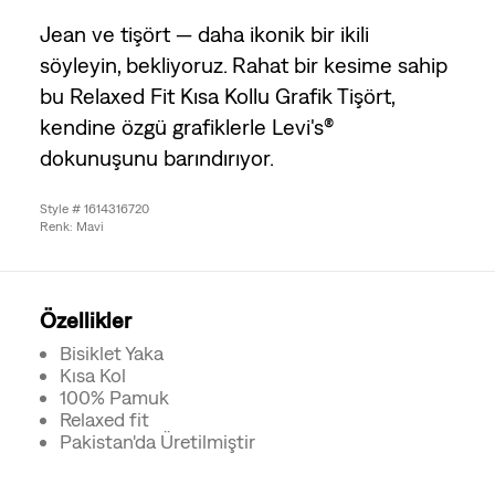
Jean ve tişört — daha ikonik bir ikili
söyleyin, bekliyoruz. Rahat bir kesime sahip
bu Relaxed Fit Kısa Kollu Grafik Tişört,
kendine özgü grafiklerle Levi's®
dokunuşunu barındırıyor.
Style # 1614316720
Renk: Mavi
Özellikler
Bisiklet Yaka
Kısa Kol
100% Pamuk
Relaxed fit
Pakistan'da Üretilmiştir