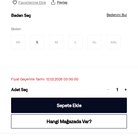
Favorilerime Ekle
Paylaş
Bedenini Bul
Beden Seç
Beden
XS
S
M
L
XL
XXL
Fiyat Geçerlilik Tarihi: 12.02.2026 03:00:00
Adet Seç
Sepete Ekle
Hangi Mağazada Var?