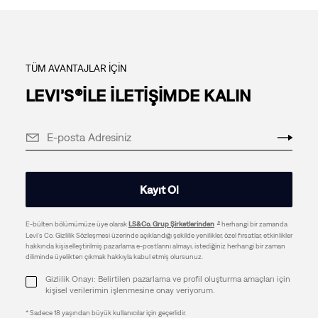
TÜM AVANTAJLAR İÇİN
LEVI’S®İLE İLETİŞİMDE KALIN
Kayıt Ol
E-bülten bölümümüze üye olarak
LS&Co. Grup Şirketlerinden
herhangi bir zamanda
Levi's Co. Gizlilik Sözleşmesi üzerinde açıklandığı şekilde yenilikler, özel fırsatlar, etkinlikler
hakkında kişiselleştirilmiş pazarlama e-postlarını almayı, istediğiniz herhangi bir zaman
diliminde üyelikten çıkmak hakkıyla kabul etmiş olursunuz.
Gizlilik Onayı: Belirtilen pazarlama ve profil oluşturma amaçları için
kişisel verilerimin işlenmesine onay veriyorum.
* Sadece 18 yaşından büyük kullanıcılar için geçerlidir.