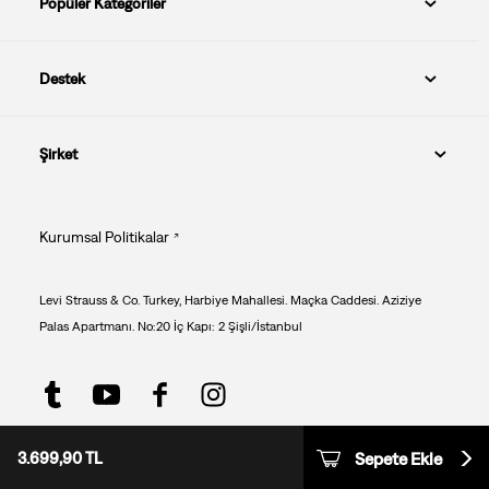
Popüler Kategoriler
Destek
Şirket
Kurumsal Politikalar
Levi Strauss & Co. Turkey, Harbiye Mahallesi. Maçka Caddesi. Aziziye
Palas Apartmanı. No:20 İç Kapı: 2 Şişli/İstanbul
Beden: Seçiniz
Boy: Seçiniz
RND E-ticaret Fulfillment
3.699,90 TL
Sepete Ekle