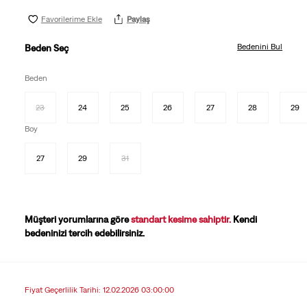
Favorilerime Ekle
Paylaş
Bedenini Bul
Beden Seç
Beden
23
24
25
26
27
28
29
Boy
27
29
31
Müşteri yorumlarına göre
standart kesime sahiptir.
Kendi
bedeninizi tercih edebilirsiniz.
Fiyat Geçerlilik Tarihi: 12.02.2026 03:00:00