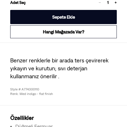
Adet Seç
Sepete Ekle
Hangi Mağazada Var?
Benzer renklerle bir arada ters çevirerek
yıkayın ve kurutun; sıvı deterjan
kullanmanız önerilir .
Style # A774300110
Renk: Med indigo - flat finish
Özellikler
Düğmeli Fermuar