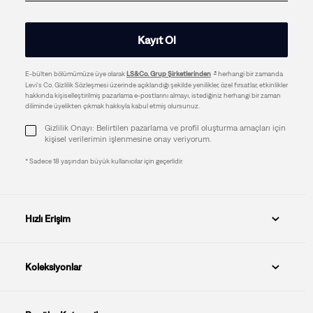
Kayıt Ol
E-bülten bölümümüze üye olarak
LS&Co. Grup Şirketlerinden
herhangi bir zamanda
Levi's Co. Gizlilik Sözleşmesi üzerinde açıklandığı şekilde yenilikler, özel fırsatlar, etkinlikler
hakkında kişiselleştirilmiş pazarlama e-postlarını almayı, istediğiniz herhangi bir zaman
diliminde üyelikten çıkmak hakkıyla kabul etmiş olursunuz.
Gizlilik Onayı: Belirtilen pazarlama ve profil oluşturma amaçları için
kişisel verilerimin işlenmesine onay veriyorum.
* Sadece 18 yaşından büyük kullanıcılar için geçerlidir.
Hızlı Erişim
Koleksiyonlar