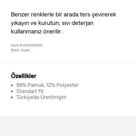
Benzer renklerle bir arada ters çevirerek
yıkayın ve kurutun; sıvı deterjan
kullanmanız önerilir .
Style # A241000150
Renk: Siyah
Özellikler
88% Pamuk, 12% Polyester
Standart fit
Türkiye'de Üretilmiştir