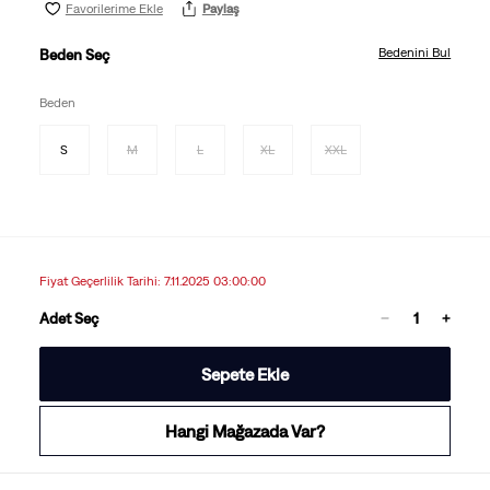
Favorilerime Ekle
Paylaş
Bedenini Bul
Beden Seç
Beden
S
M
L
XL
XXL
Fiyat Geçerlilik Tarihi: 7.11.2025 03:00:00
Adet Seç
Sepete Ekle
Hangi Mağazada Var?