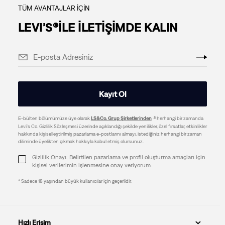
TÜM AVANTAJLAR İÇİN
LEVI’S®İLE İLETİŞİMDE KALIN
Kayıt Ol
E-bülten bölümümüze üye olarak
LS&Co. Grup Şirketlerinden
herhangi bir zamanda
Levi's Co. Gizlilik Sözleşmesi üzerinde açıklandığı şekilde yenilikler, özel fırsatlar, etkinlikler
hakkında kişiselleştirilmiş pazarlama e-postlarını almayı, istediğiniz herhangi bir zaman
diliminde üyelikten çıkmak hakkıyla kabul etmiş olursunuz.
Gizlilik Onayı: Belirtilen pazarlama ve profil oluşturma amaçları için
kişisel verilerimin işlenmesine onay veriyorum.
* Sadece 18 yaşından büyük kullanıcılar için geçerlidir.
Hızlı Erişim